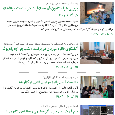
به مناسبت هفته ترویج علم؛
برپایی غرفه کانون قم «خلاقیت در صنعت هوافضا»
در گنبد مینا
سید محمد محبی مربی علمی کانون و علی بندیمه مربی سیار
روستایی ۱۸ و ۱۹ آبان ۱۴۰۳ به مناسبت هفته ترویج علم در
غرفه‌ای در مجموعه گنبد مینا به همراه سایر استان‌ها حاضر شدند.
۲۰ آبان ۰۳ - ۲۰:۳۰
در ویژه‌برنامه فرهنگی به مناسبت میلاد حضرت زینب (س) روی‌داد؛
گفتگوی فائزه مرزبان در برنامه «شب‌چراغ» رادیو قم
در برنامه «شب چراغ» رادیو قم؛ مهمان برنامه خانم فائزه
مرزبان، مربی کانون پرورش فکری کودکان و نوجوانان، به گفتگو
درباره فعالیت‌های خود در زمینه تئاتر کودک پرداخت.
۱۹ آبان ۰۳ - ۲۰:۵۱
در سومین جلسه دانش افزایی؛
نشست فصل پاییز مربیان ادبی برگزار شد
اکرم الف‌خانی از اهمیت خاطره نویسی اعضای نوجوان گفت و از
مربیان ادبی خواست این موضوع را جدی بگیرند.
۱۹ آبان ۰۳ - ۱۹:۲۴
اتحادیه بین‌المللی نجوم اعلام کرد؛
نام قم در بین چهار گروه علمی راه‌یافته‌ی کانون به