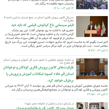
پشتیبان جبهه مقاومت» برگزار شد.
۱۲ آبان ۰۳ - ۱۲:۱۰
مدیرکل کانون پرورش فکری استان در جمع مدیران مدارس ناحیه 4
مطرح کرد؛
فیلم سینمایی باغ کیانوش، فیلمی که باید دید
خضری فرد با اشاره به روز نوجوان گفت: این روز مبارک
گرامی‌داشت یاد و خاطره نوجوانی است که امام خمینی(ره) در
ستایش از او فرمود که «رهبر ما آن طفل سیزده ساله‌ است»،
لازم است بگویم که به مناسبت امروز که سالروز شهادت حسین فهمیده، این بزرگ مرد تاریخ
معاصر است ، ثبت نام نوجوانان عزیز در کلیه مراکز سراسر کشور رایگان است.
۸ آبان ۰۳ - ۱۴:۴۷
در جلسه شورای معاونین با حضور مدیر کل آموزش و پرورش استان
قم مطرح شد:
ظرفیت‌های کانون پرورش فکری کودکان و نوجوانان
استان قم خلاء کمبود امکانات آموزش و پرورش را
برطرف خواهد کرد.
جلسه شورای معاونین آموزش و پرورش استان قم عصر روز دوشنبه ۷ آبان ۱۴۰۳ به میزبانی
کانون پرورشی و فکری کودکان و نوجوانان در مجتمع فرهنگی‌هنری پردیسان برگزار شد.
۷ آبان ۰۳ - ۲۲:۵۷
در راستای دیدار و تجلیل از خانواده معزز شهدا؛
دیدار مدیرکل کانون قم با خانواده‌ شهیدان