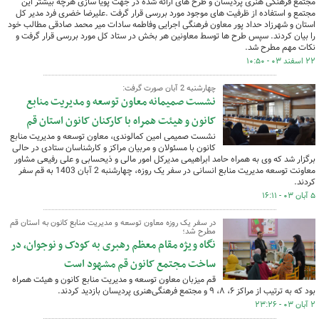
مجتمع فرهنگی هنری پردیسان و طرح های ارائه شده در جهت پویا سازی هرچه بیشتر این
مجتمع و استفاده از ظرفیت های موجود مورد بررسی قرار گرفت .علیرضا خضری فرد مدیر کل
استان و شهرزاد حداد پور معاون فرهنگی اجرایی وفاطمه سادات میر محمد صادقی مطالب خود
را بیان کردند. سپس طرح ها توسط معاونین هر بخش در ستاد کل مورد بررسی قرار گرفت و
نکات مهم مطرح شد.
۲۲ اسفند ۰۳ - ۱۰:۵۰
چهارشنبه 2 آبان صورت گرفت:
نشست صمیمانه معاون توسعه و مدیریت منابع
کانون و هیئت همراه با کارکنان کانون استان قم
نشست صمیمی امین کمالوندی، معاون توسعه و مدیریت منابع
کانون با مسئولان و مربیان مراکز و کارشناسان ستادی در حالی
برگزار شد که وی به همراه حامد ابراهیمی مدیرکل امور مالی و ذیحسابی و علی رفیعی مشاور
معاونت توسعه مدیریت منابع انسانی در سفر یک روزه، چهارشنبه 2 آبان 1403 به قم سفر
کردند.
۵ آبان ۰۳ - ۱۶:۱۱
در سفر یک روزه معاون توسعه و مدیریت منابع کانون به استان قم
مطرح شد؛
نگاه ویژه مقام معظم رهبری به کودک و نوجوان، در
ساخت مجتمع کانون قم مشهود است
قم میزبان معاون توسعه و مدیریت منابع کانون و هیئت همراه
بود که به ترتیب از مراکز ۶، ۸، ۹ و مجتمع فرهنگی‌هنری پردیسان بازدید کردند.
۲ آبان ۰۳ - ۲۳:۲۶