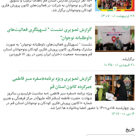
۱۵۰ نفر ازپسران مدارس استان قم باهدف ترغیب و تشویق
کودکان و نوجوانان به شرکت در فعالیت‌های کانون پرورش فکری
کودکان ونوجوانان برگزار شد.
۲۸ اردیبهشت ۰۱ - ۱۳:۰۷
گزارش تصویری نشست " تسهیلگری فعالیت‌های
داوطلبانه نوجوان"
نشست " تسهیلگری فعالیت‌های داوطلبانه نوجوان" به صورت
مشترک وهمکاری کانون پرورش فکری کودکان ونوجوانان استان
قم وموسسه جمعیت دختران ایران زمین در روز ۱۸ فروردین
برگزارشد.
۲۰ فروردین ۰۱ - ۱۰:۴۵
گزارش تصویری ویژه برنامه«سفره سبز فاطمی
»مرکزده کانون استان قم
ویژه برنامه «سفره سبز فاطمی »به مناسبت فرارسیدن سالروز
شهادت حضرت فاطمه (سلام الله علیها)در مرکز فرهنگی و هنری
شماره ۱۰کانون پرورش فکری کودکان و نوجوانان استان قم در
روز چهارشنبه ۱۵دی۱۴۰۰ با حضور اعضا وخانواده ها اجرا شد.
۱۶ دی ۰۰ - ۱۲:۱۷
تاریخ