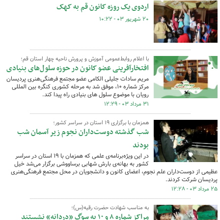
اردوی یک روزه کانون قم به کهک
۲۰ شهریور ۰۳ - ۱۰:۲۲
با اعلام روابط‌عمومی آموزش و پرورش ناحیه چهار استان قم؛
افتخارآفرینی عضو کانون در حوزه سلول‌های بنیادی
مریم سادات جلیلی الکامی عضو مجتمع فرهنگی‌هنری پردیسان
مرکز شماره ۱۰، موفق شد به مرحله کشوری کنگره بین المللی
رویان با موضوع سلول های بنیادی راه پیدا کند.
۳۱ مرداد ۰۳ - ۱۲:۲۹
همزمان با برگزاری ۱۹ استان در سراسر کشور؛
شب گذشته دوست‌داران نجوم زیر آسمان شب
بودند
در این ویژه‌برنامه‌ی علمی که همزمان با ۱۹ استان در سراسر
کشور به بهانه‌ی بارش شهابی برساووشی برگزار می‌شد خیل
عظیمی از دوست‌داران علم نجوم، اعضای کانون و دانشجویان در محل مجتمع فرهنگی‌هنری
پردیسان شرکت کردند.
۲۵ مرداد ۰۳ - ۱۲:۲۸
به مناسب شهادت حضرت رقیه(س)؛
مراکز شماره ۸ و ۱۰ به سوگ «دردانه» نشستند