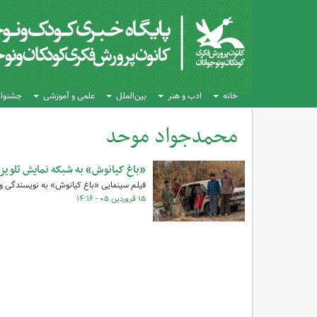
خانه
ادب و هنر
بین‌الملل
علمی و آموزشی
جشنواره
محمدجواد موحد
کل اخبار:1
«باغ کیانوش» به شبکه نمایش تلویزی
فیلم سینمایی «باغ کیانوش» به نویسندگی و 
۱۵ فروردین ۰۵ - ۱۴:۱۶