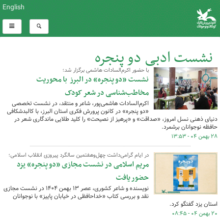
English
نشست ادبی دو پنجره
با حضور اکرم‌السادات هاشمی برگزار شد؛
کل اخبار:77
نشست «دو پنجره» در البرز با محوریت
مخاطب‌شناسی در شعر کودک
اکرم‌السادات هاشمی‌پور، شاعر و منتقد، در نشست تخصصی
«دو پنجره» در کانون پرورش فکری استان البرز، با کالبدشکافی
دنیای ذهنی نسل امروز، «صداقت» و «پرهیز از نصیحت» را کلید طلایی ماندگاری شعر در
حافظه نوجوانان برشمرد.
۲۸ بهمن ۰۴ - ۱۳:۵۳
در ایام گرامی‌داشت چهل‌وهفتمین سالگرد پیروزی انقلاب اسلامی؛
مریم اسلامی در نشست مجازی «دو پنجره» یزد
حضور یافت
نویسنده و شاعر کشوری، عصر ۱۳ بهمن ۱۴۰۴ در نشست مجازی
نقد و بررسی کتاب «خداحافظی در خیابان پاییز» با نوجوانان
استان یزد گفتگو کرد.
۲۰ بهمن ۰۴ - ۰۸:۴۵