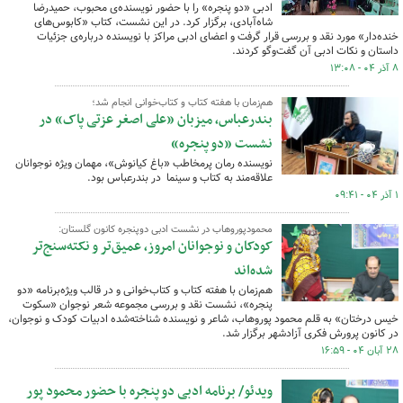
ادبی «دو پنجره» را با حضور نویسنده‌ی محبوب، حمیدرضا
شاه‌آبادی، برگزار کرد. در این نشست، کتاب «کابوس‌های
خنده‌دار» مورد نقد و بررسی قرار گرفت و اعضای ادبی مراکز با نویسنده درباره‌ی جزئیات
داستان و نکات ادبی آن گفت‌وگو کردند.
۸ آذر ۰۴ - ۱۳:۰۸
هم‌زمان با هفته کتاب و کتاب‌خوانی انجام شد؛
بندرعباس، میزبان «علی اصغر عزتی پاک» در
نشست «دو پنجره»
نویسنده رمان پرمخاطب «باغ کیانوش»، مهمان ویژه نوجوانان
علاقه‌مند به کتاب و سینما در بندرعباس بود.
۱ آذر ۰۴ - ۰۹:۴۱
محمودپوروهاب در نشست ادبی دوپنجره کانون گلستان:
کودکان و نوجوانان امروز، عمیق‌تر و نکته‌سنج‌تر
شده‌اند
هم‌زمان با هفته کتاب و کتاب‌خوانی و در قالب ویژه‌برنامه «دو
پنجره»، نشست نقد و بررسی مجموعه شعر نوجوان «سکوت
خیس درختان» به قلم محمود پوروهاب، شاعر و نویسنده شناخته‌شده ادبیات کودک و نوجوان،
در کانون پرورش فکری آزادشهر برگزار شد.
۲۸ آبان ۰۴ - ۱۶:۵۹
ویدئو/ برنامه ادبی دو پنجره با حضور محمود پور