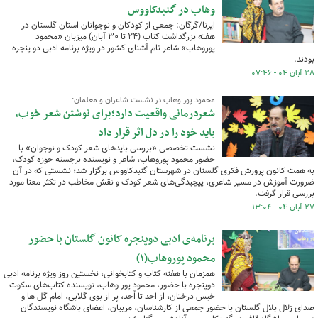
وهاب در گنبدکاووس
ایرنا/گرگان: جمعی از کودکان و نوجوانان استان گلستان در
هفته بزرگداشت کتاب (۲۴ تا ۳۰ آبان) میزبان «محمود
پوروهاب» شاعر نام آشنای کشور در ویژه برنامه ادبی دو پنجره
بودند.
۲۸ آبان ۰۴ - ۰۷:۴۶
محمود پور وهاب در نشست شاعران و معلمان:
شعردرمانی واقعیت دارد؛برای نوشتن شعر خوب،
باید خود را در دل اثر قرار داد
نشست تخصصی «بررسی بایدهای شعر کودک و نوجوان» با
حضور محمود پوروهاب، شاعر و نویسنده برجسته حوزه کودک،
به همت کانون پرورش فکری گلستان در شهرستان گنبدکاووس برگزار شد؛ نشستی که در آن
ضرورت آموزش در مسیر شاعری، پیچیدگی‌های شعر کودک و نقش مخاطب در تکثر معنا مورد
بررسی قرار گرفت.
۲۷ آبان ۰۴ - ۱۳:۰۴
برنامه‌ی ادبی دوپنجره کانون گلستان با حضور
محمود پوروهاب(۱)
همزمان با هفته کتاب و کتابخوانی، نخستین روز ویژه برنامه ادبی
دوپنجره با حضور، محمود پور وهاب، نویسنده کتاب‌های سکوت
خیس درختان، از احد تا اُحد، پر از بوی گلابی، امام گل ها و
صدای زلال بلال گلستان با حضور جمعی از کارشناسان، مربیان، اعضای باشگاه نویسندگان