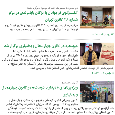
دو پنجره با محوریت ادبیات نوجوان برگزار شد؛
گفت‌وگوی نوجوانان با مژگان بابامرندی در مرکز
شماره ۳۸ کانون تهران
مرکز فرهنگی هنری شماره ۳۸ کانون پرورش فکری کودکان و
نوجوانان استان تهران میزبان رویداد ادبی «دو پنجره» بود.
۱۲ بهمن ۰۴ - ۱۱:۲۵
دوپنجره در کانون چهارمحال و بختیاری برگزار شد
نشست ادبی «دو پنجره» با حضور غلامرضا بکتاش، شاعر
نام‌آشنای حوزه کودک و نوجوان، نهم بهمن‌ماه ۱۴۰۴ در مرکز
شماره یک کانون پرورش فکری کودکان و نوجوانان شهرکرد برگزار
شد. در این نشست، مجموعه شعر «آسمان به فکر صلح» با
حضور شاعر اثر توسط اعضای انجمن‌های ادبی استان نقد و بررسی شد.
۱۱ بهمن ۰۴ - ۲۰:۱۷
گزارش تصویری
ویژه‌برنامه‌ی «دیدار با دوست» در کانون چهارمحال
و بختیاری
کانون پرورش فکری کودکان و نوجوانان استان چهارمحال و
بختیاری، ۶ تا ۹ بهمن ۱۴۰۴، میزبان «غلامرضا بکتاش» شاعر
بلندآوازه‌ی کودکان و نوجوانان بود. در رویداد «دیدار با دوست» که به همت واحد فرهنگی
کانون استان برگزار شد، اعضای علاقه‌مند از مراکز جونقان، فارسان، کیان، فرادنبه و مجتمع