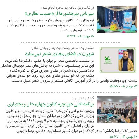
در قالب ویژه برنامه دو پنجره انجام شد؛
میزبانی بیرجندی‌ها از «حبیب نظاری»
نوجوانان عضو کانون پرورش فکری استان خراسان جنوبی در
نشست تخصصی «دو پنجره»، میزبان سیدحبیب نظاری شاعر
کودک و نوجوان بودند.
۱۸ بهمن ۰۴ - ۱۴:۲۹
هشدار یک شاعر پیشکسوت به نوجوانان شاعر؛
شهرت در فضای مجازی شاعر نمی‌سازد
در نشست تخصصی شعر نوجوان با حضور «غلامرضا بکتاش»،
این شاعر پیشکسوت با اشاره به چالش‌های عصر دیجیتال هشدار
داد: مسیر دیده شدن در فضای مجازی می‌تواند گمراه‌کننده
باشد؛ چرا که خواننده‌ی فضای مجازی، لزوماً خواننده‌ی عمیقی
نیست. وی موفقیت واقعی را در گرو آموزش، تلاش مستمر و سرودن شعر اصیل دانست.
۱۳ بهمن ۰۴ - ۱۶:۵۷
گزارش تصویری
برنامه ادبی دوپنجره کانون چهارمحال و بختیاری
ویژه‌برنامه‌ی ادبی "دوپنجره" کاری از واحد آفرینش‌ ادبی کانون
پرورش فکری کودکان و نوجوانان استان چهارمحال و بختیاری
روزهای چهارشنبه و پنجشنبه ۸ و ۹ بهمن ۱۴۰۴ به ترتیب برای
مربیان و اعضای ادبی کانون استان برگزار گردید. این مراسم با
حضور "غلامرضا بکتاش" شاعر کودک و نوجوان کشور همراه بود. عکاس: زهرا داوودی
۱۲ بهمن ۰۴ - ۱۵:۲۷