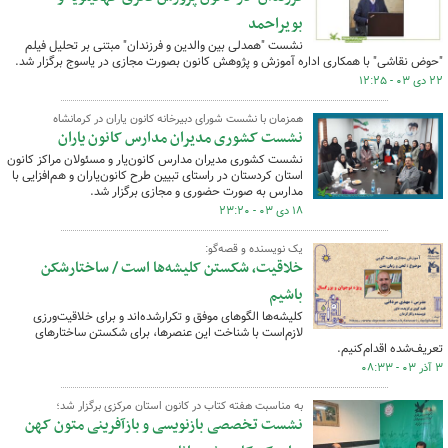
بویراحمد
نشست "همدلی بین والدین و فرزندان" مبتنی بر تحلیل فیلم
"حوض نقاشی" با همکاری اداره آموزش و پژوهش کانون بصورت مجازی در یاسوج برگزار شد.
۲۲ دی ۰۳ - ۱۲:۲۵
همزمان با نشست شورای دبیرخانه کانون یاران در کرمانشاه
نشست کشوری مدیران مدارس کانون یاران
نشست کشوری مدیران مدارس کانون‌یار و مسئولان مراکز کانون
استان کردستان در راستای تبیین طرح کانون‌یاران و هم‌افزایی با
مدارس به صورت حضوری و مجازی برگزار شد.
۱۸ دی ۰۳ - ۲۳:۲۰
یک نویسنده و قصه‌گو:
خلاقیت، شکستن کلیشه‌ها است / ساختارشکن
‌باشیم
کلیشه‌ها الگوهای موفق و تکرارشده‌اند و برای خلاقیت‌ورزی
لازم‌است با شناخت این عنصرها، برای شکستن ساختارهای
تعریف‌شده اقدام‌کنیم.
۳ آذر ۰۳ - ۰۸:۳۳
به مناسبت هفته کتاب در کانون استان مرکزی برگزار شد؛
نشست تخصصی بازنویسی و بازآفرینی متون کهن