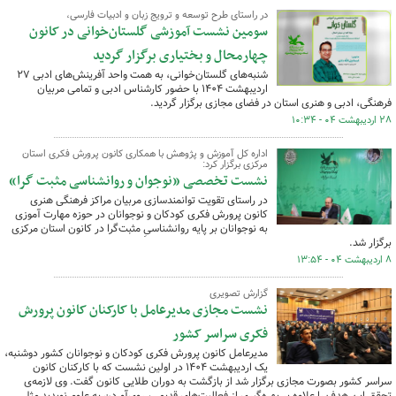
در راستای طرح توسعه و ترویج زبان و ادبیات فارسی،
سومین نشست آموزشی گلستان‌خوانی در کانون
چهارمحال و بختیاری برگزار گردید
شنبه‌های گلستان‌خوانی، به همت واحد آفرینش‌های ادبی ۲۷
اردیبهشت ۱۴۰۴ با حضور کارشناس ادبی و تمامی مربیان
فرهنگی، ادبی و هنری استان در فضای مجازی برگزار گردید.
۲۸ اردیبهشت ۰۴ - ۱۰:۳۴
اداره کل آموزش و پژوهش با همکاری کانون پرورش فکری استان
مرکزی برگزار کرد:
نشست تخصصی «نوجوان و روانشناسی مثبت گرا»
در راستای تقویت توانمندسازی مربیان مراکز فرهنگی هنری
کانون پرورش فکری کودکان و نوجوانان در حوزه مهارت آموزی
به نوجوانان بر پایه روانشناسیِ مثبت‌گرا در کانون استان مرکزی
برگزار شد.
۸ اردیبهشت ۰۴ - ۱۳:۵۴
گزارش تصویری
نشست مجازی مدیرعامل با کارکنان کانون پرورش
فکری سراسر کشور
مدیرعامل کانون پرورش فکری کودکان و نوجوانان کشور دوشنبه،
یک اردیبهشت ۱۴۰۴ در اولین نشست که با کارکنان کانون
سراسر کشور بصورت مجازی برگزار شد از بازگشت به دوران طلایی کانون گفت. وی لازمه‌ی
تحقق این هدف را علاوه بر بهره‌گیری از فعالیت‌های قدیمی، روی‌آوردن به علوم نوپدید مثل