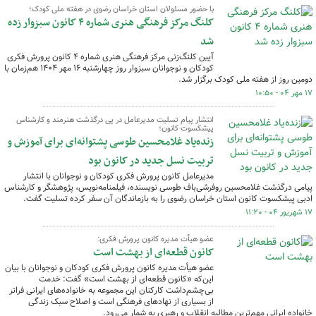
با حضور مسئولان استان خراسان رضوی در هفته ملی کودک؛
کلنگ مرکز فرهنگی هنری شماره ۴ کانون سبزوار زده
شد
آیین کلنگ‌زنی مرکز فرهنگی هنری شماره ۴ کانون پرورش فکری
کودکان و نوجوانان سبزوار روز چهارشنبه ۱۶ مهر ۱۴۰۴ هم‌زمان با
دومین روز از هفته ملی کودک برگزار شد.
۱۷ مهر ۰۴ - ۱۰:۵۰
انتشار پیام تسلیت مدیرعامل در پی درگذشت هنرمند و کارشناس
پیشکسوت کانون؛
زنده‌یاد غلامحسین طوسی پشتوانه‌ای برای آموزش و
تربیت نسل جدید در کانون بود
مدیرعامل کانون پرورش فکری کودکان و نوجوانان با انتشار
پیامی درگذشت غلامحسین روفرشی‌باف طوسی نویسنده، فیلمنامه‌نویس، پژوهشگر و کارشناس
ادبی پیشکسوت کانون استان خراسان رضوی را به بازماندگان آن سفر کرده تسلیت گفت.
۱۷ شهریور ۰۴ - ۱۱:۲۰
عضو هیأت مدیره کانون پرورش فکری:
کانون قطعه‌ای از بهشت است
عضو هیأت مدیره کانون پرورش فکری کودکان و نوجوانان با بیان
این‌که «کانون قطعه‌ای از بهشت است» گفت: خدمت
بی‌چشم‌داشت کارکنان این مجموعه به خانواده‌های ایرانی فراتر
از بسیاری از نهادهای فرهنگی است و اصلاح سبک زندگی
خانواده ایرانی مهم‌ترین مطالبه انقلاب و رهبری به شمار می‌رود.