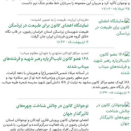
و نوجوان تأکید کرد و مربیان این مجموعه را سربازان خط مقدم جنگ نرم دانست.
۲۵ خرداد ۰۵ - ۰۷:۰۸
«فرزندان ایران»، طبیعت را به تصویر کشیدند؛
نمایشگاه اعضای کانون برای طبیعت در بَردَسکَن
طبیعت شهرستان بَردَسکَن استان خراسان رضوی، در قاب نگاه
خلاق گروه هنری فرزندان ایران جان گرفت.
۱۶ اردیبهشت ۰۵ - ۱۷:۴۲
تجدید میثاق کودکان مشهدی با شهدای مظلوم میناب؛
۱۶۸ عضو کانون نایب‌الزیاره رهبر شهید و فرشته‌های
میناب شدند
در آستانه میلاد شمس‌الشموس(ع) و هم‌زمان با دهه کرامت،
حرم مطهر رضوی میزبان ویژه‌برنامه «به تو از دور سلام» بود و
۱۶۸ کودک عضو مراکز کانون مشهد به نیابت از ۱۶۸ دانش‌آموز شهید مدرسه شجره طیبه میناب،
زائر بارگاه منور رضوی شدند.
۸ اردیبهشت ۰۵ - ۱۱:۳۹
نوجوانان کانون در چالش شناخت چهره‌های
تاثیرگذار جهان
اعضای نوجوان کانون پرورش فکری کودکان و نوجوانان استان
خراسان رضوی در یک فعالیت سرگرم‌کننده و آموزشی، با شنیدن
داستان زندگی افراد مشهور از حوزه‌های مختلف مانند علم،