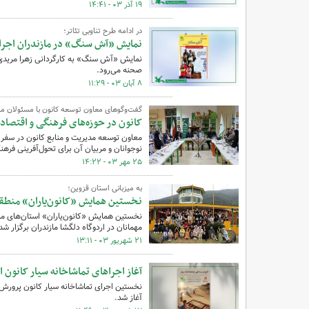
۱۹ آذر ۰۳ - ۱۴:۴۱
در ادامه طرح تناوبی تئاتر؛
نمایش «آش سنگ» در مازندران اجرا
نمایش «آش سنگ» به کارگردانی زهرا مریدی د
صحنه می‌رود.
۸ آبان ۰۳ - ۱۱:۲۹
گفت‌وگوهای معاون توسعه کانون با مسئولان ماز
کانون در حوزه‌های فرهنگی و اقتصادی
معاون توسعه مدیریت و منابع کانون در سفر ب
نوجوانان و مربیان آن برای تحول‌آفرینی فره
۲۵ مهر ۰۳ - ۱۴:۲۲
به میزبانی استان قزوین؛
نخستین همایش «کانون‌یاران» منطقه‌ا
نخستین همایش «کانون‌یاران» استان‌های منط
مهمانان در اردوگاه دلگشا مازندران برگزار شد
۲۱ شهریور ۰۳ - ۱۳:۱۱
آغاز اجراهای تماشاخانه سیار کانون 
نخستین اجرای تماشاخانه سیار کانون پرورش 
آغاز شد.