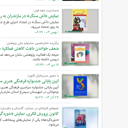
به‌مناسبت دهه فجر؛
نمایش «آش سنگ» در مازندران به ر
نمایش «آش سنگ» در امتداد اجرای طرح تناوب
به روی صحنه می‌رود.
۱ بهمن ۰۳ - ۰۸:۲۶
برگزیده شانزدهمین جشنواره ملی پژوهش:
ضعف خواندن باعث کاهش عملکرد در
نتیجه یک فعالیت پژوهشی نشان می‌دهد ضعف 
دروس داشته باشند.
۱۸ دی ۰۳ - ۰۹:۳۸
با حضور مدیرعامل کانون؛
آیین پایانی جشنواره فرهنگی هنری سی
نوجوانان در شهرستان سیمرغ استان مازندران 
۲۸ آذر ۰۳ - ۱۵:۲۷
عموهای فتیله‌ای در سمنان، گلستان و مازندران؛
کانون پرورش فکری، نمایش «دوره‌گرده
«دوره‌گردها» یکی از نمایش‌های پرمخاطب کا
می‌شود.