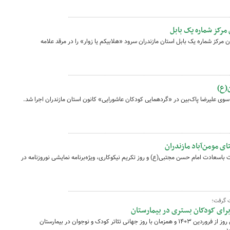
مرکز شماره یک بابل
مرکز شماره یک بابل استان مازندران سرود «هلابیکم یا زوار» را در مرقد علامه
(ع)
ی علیرضا پاک‌بین در «گردهمایی کودکان عاشورایی» کانون استان مازندران اجرا شد.
ای مومن‌آباد مازندران
ت باسعادت امام حسن مجتبی(ع) و روز تکریم نیکوکاری، ویژه‌برنامه نمایشی نوروزنامه در
ت گرفت؛
رای کودکان بستری در بیمارستان
تئاترِ کوچکِ «گل اومد بهار اومد» در نخستین روز از فروردین ۱۴۰۳ و همزمان با روز جهانی تئاتر کودک و نوجوان در بیمارستان
د.