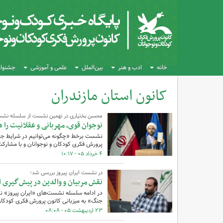
خانه
ادب و هنر
بین‌الملل
علمی و آموزشی
جشنواره
کانون استان مازندران
کل اخبار:36
محسن بختیاری در نهمین نشست از سلسله نشست‌
نوجوان قوی، مهربانی و عقلانیت را ه
پرورش فکری کودکان و نوجوانان و با مشارکت 
۴ خرداد ۰۵ - ۱۰:۱۷
در نشست‌ ایران پیروز بررسی شد؛
نقش مربیان و والدین در پیش‌گیری از
در ادامه سلسله‌ نشست‌های «ایران پیروز» 
جنگ» به میزبانی کانون پرورش فکری کودکان و
۲۳ اردیبهشت ۰۵ - ۰۸:۰۸