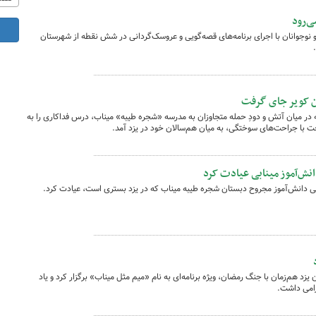
ی‌رود
 نوجوانان با اجرای برنامه‌های قصه‌گویی و عروسک‌گردانی در شش نقطه از شهرستان
ن کویر جای گرفت
ر میان آتش و دودِ حمله متجاوزان به مدرسه «شجره طیبه» میناب، درس فداکاری را به
 با جراحت‌های سوختگی، به میان هم‌سالان خود در یزد آمد.
نش‌آموز مینابی عیادت کرد
ی دانش‌آموز مجروح دبستان شجره طیبه میناب که در یزد بستری است، عیادت کرد.
زد هم‌زمان با جنگ رمضان، ویژه برنامه‌ای به نام «میم مثل میناب» برگزار کرد و یاد
امی داشت.