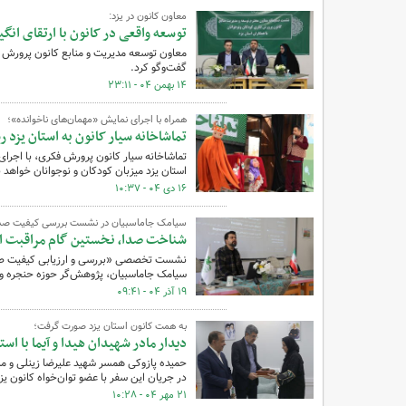
معاون کانون در یزد:
توسعه واقعی در کانون با ارتقای انگ
معاون توسعه مدیریت و منابع کانون پرورش ف
گفت‌وگو کرد.
۱۴ بهمن ۰۴ - ۲۳:۱۱
همراه با اجرای نمایش «مهمان‌های ناخوانده»؛
تماشاخانه سیار کانون به استان یزد ر
استان یزد میزبان کودکان و نوجوانان خواهد ب
۱۶ دی ۰۴ - ۱۰:۳۷
سیامک جاماسبیان در نشست بررسی کیفیت صدا
شناخت صدا، نخستین گام مراقبت ا
نشست تخصصی «بررسی و ارزیابی کیفیت صدای
سیامک جاماسبیان، پژوهش‌گر حوزه حنجره و 
۱۹ آذر ۰۴ - ۰۹:۴۱
به همت کانون استان یزد صورت گرفت؛
دیدار مادر شهیدان هیدا و آیما با است
حمیده پازوکی همسر شهید علیرضا زینلی و ماد
در جریان این سفر با عضو توان‌خواه کانون یزد
۲۱ مهر ۰۴ - ۱۰:۲۸