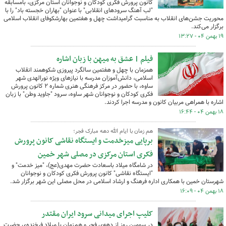
کانون پرورش فکری کودکان و نوجوانان استان مرکزی، بامسابقه
"لب آهنگ سرودهای انقلابی" با عنوان "بهاران خجسته باد" را با
محوریت جشن‌های انقلاب به مناسبت گرامیداشت چهل و هفتمین بهارشکوفای انقلاب اسلامی
برگزار می‌کند.
۱۹ بهمن ۰۴ - ۱۳:۲۷
فیلم | عشق به میهن با زبان اشاره
همزمان با چهل و هفتمین سالگرد پیروزی شکوهمند انقلاب
اسلامی، دانش‌آموزان مدرسه با نیازهای ویژه نورالهدی شهر
ساوه، با حضور در مرکز فرهنگی هنری شماره ۲ کانون پرورش
فکری کودکان و نوجوانان شهر ساوه، سرود "جاوید وطن" با زبان
اشاره با همراهی مربیان کانون و مدرسه اجرا کردند.
۱۸ بهمن ۰۴ - ۱۶:۴۴
هم زمان با ایام الله دهه مبارک فجر؛
برپایی میزخدمت و ایستگاه نقاشی کانون پرورش
فکری استان مرکزی در مصلی شهر خمین
در شامگاه میلاد باسعادت حضرت مهدی(عج)، "میز خدمت" و
"ایستگاه نقاشی" کانون پرورش فکری کودکان و نوجوانان
شهرستان خمین با همکاری اداره فرهنگ و ارشاد اسلامی در محل مصلی این شهر برگزار شد.
۱۸ بهمن ۰۴ - ۱۶:۰۹
کلیپ اجرای میدانی سرود ایران مقتدر
در سومین روز از دهه‌ی فجر و هم‌زمان با میلاد فرخنده‌ی حضرت