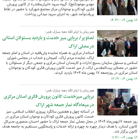
مهدی موعود(عج)، گروه سرود «ایران‌مقتدر» از کانون پرورش
فکری کودکان و نوجوانان مرکز مجتمع شهرکرد با حضور در نقاط
پررفت‌وآمد شهر، به اجرای سرود میدانی پرداخت.
۱۸ بهمن ۰۴ - ۱۴:۳۱
هم زمان با ایام الله دهه مبارک فجر؛
تصاویر/ برپایی میز خدمت و بازدید مسئولان استانی
در مصلی اراک
استاندار مرکزی به همراه نماینده ولی‌فقیه در استان و امام جمعه
اراک، نماینده مردم اراک، کمیجان و خنداب در مجلس شورای
اسلامی و مسئول سازمان بسیج ادارات و کارمندان استان مرکزی و جمعی دیگر از مسئولان با
حضور در مصلای بیت‌المقدس اراک، از میز خدمت کانون پرورش فکری کودکان و نوجوانان
استان مرکزی در روزجمعه ۱۷ بهمن ماه ۱۴۰۴ بازدید کردند.
۱۸ بهمن ۰۴ - ۱۲:۱۹
هم زمان با ایام الله دهه مبارک فجر؛
برپایی میزخدمت کانون پرورش فکری استان مرکزی
در میعادگاه نماز جمعه شهر اراک
در آستانه چهل و هفتمین سالگرد پیروزی انقلاب اسلامی، میز
خدمت کانون پرورش فکری کودکان و نوجوان استان مرکزی در
روز جمعه ۱۷بهمن‌ماه ۱۴۰۴ در محل مصلی نماز جمعه اراک با حضور احسان منصوری مدیرکل
کانون استان، با هدف دیدار چهره به چهره و ارائه خدمات و پاسخگویی مستقیم به جامعه هدف
کانون برگزار شد.
۱۸ بهمن ۰۴ - ۱۱:۴۱