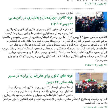
۲۴ بهمن ۰۴ - ۲۰:۰۶
گزارش تصویری
غرفه کانون چهارمحال و بختیاری در راهپیمایی
۲۲بهمن۱۴۰۴(۱)
غرفه فرهنگی هنری کانون پرورش فکری کودکان و نوجوانان
استان چهارمحال و بختیاری همزمان با جشن پیروزی شکوهمند
انقلاب اسلامی صبح ۲۲ بهمن ۱۴۰۴، با برپایی غرفه فرهنگی، هنری در مسیر راهپیمایی باشکوه
مردم انقلابی، حضوری فعال و اثرگذار در این رویداد ملی داشت و با ارائه خدمات فرهنگی و
اجرای برنامه‌های متنوع، زمینه ایجاد شور، نشاط و مشارکت گسترده کودکان، نوجوانان و
خانواده‌ها را فراهم کرد. در این غرفه فرهنگی، برنامه‌هایی همچون ایستگاه کشیدن نقش پرچم
ایران، صورت‌نگاری، نمایش آدمک‌های استکبار اهدای پرچم به کودکان و همچنین برپایی
ایستگاه، چاپ شعارهای انقلابی اجرا شد که با استقبال پرشور راهپیمایان کودک و نوجوان
همراه بود.
۲۴ بهمن ۰۴ - ۱۹:۵۷
غرفه های کانون برای «فرزندان ایران» در مسیر
راهپیمایی ۲۲ بهمن
ایستگاه های فرهنگی کانون پرورش فکری استان مرکزی با
استقرار در شهرستان اراک ،ساوه، شازند، آشتیان و محلات با
حضور گسترده کارشناسان، مربیان و اعضاء در مسیر راهپیمایی با
اجرای برنامه‌های متنوع فرهنگی هنری، جلوه‌ای از همدلی، تعهد و شور انقلابی را برای کودکان
به نمایش گذاشتند.
۲۴ بهمن ۰۴ - ۰۲:۵۷