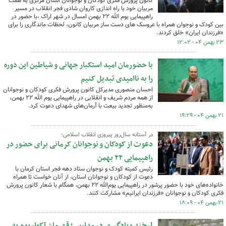
کانون پرورش فکری کودکان و نوجوانان استان مرکزی به همت
مربیان خود با راه اندازی کاروان شادی فجر انقلاب در مسیر
راهپیمایی یوم الله ۲۲ بهمن امسال در شهر اراک ،با حضور در
بین کودک و نوجوان همراه با عروسک های دست ساز مربیان کانون، لحظات ماندگاری را برای
«فرزندان ایران» خلق کردند.
۲۳ بهمن ۰۴ - ۱۲:۰۲
با حضورمان امید استکبار جهانی و شیاطین این دوره
را به ناامیدی تبدیل کنیم
احسان منصوری مدیرکل کانون پرورش فکری کودکان و نوجوانان
از همه مردم شریف و انقلابی در راهپیمایی یوم الله ۲۲ بهمن،
به‌منظور تجدید بیعت با آرمان‌های شهدای دعوت کرد.
۲۱ بهمن ۰۴ - ۱۹:۲۹
در آستانه سال‌روز پیروزی انقلاب اسلامی؛
دعوت از کودکان و نوجوانان کرمانی برای حضور در
راهپیمایی ۲۲ بهمن
رئیس کمیته کودک و نوجوان ستاد دهه فجر استان کرمان با
دعوت از کودکان و نوجوانان استان، از آنان خواست تا همراه
خانواده‌های خود با حضور پرشور در راهپیمایی یوم‌الله ۲۲ بهمن، همگام با شعار کانون پرورش
فکری کودکان و نوجوانان «فرزندان ایرانیم» مشارکت کنند.
۲۱ بهمن ۰۴ - ۱۸:۰۹
لبخند و یادگیری در مدارس؛ قهرمان آکواریوم به