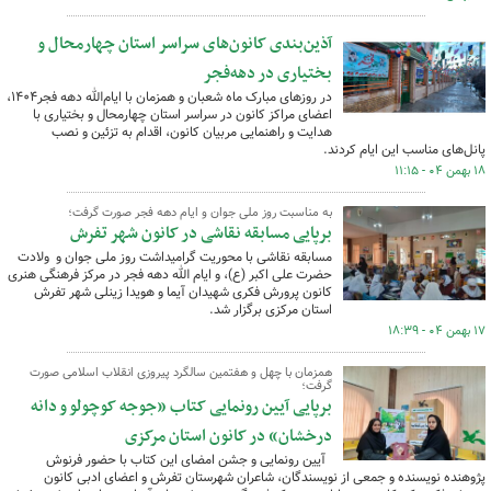
آذین‌بندی کانون‌های سراسر استان چهارمحال و
بختیاری در دهه‌فجر
در روزهای مبارک ماه شعبان و همزمان با ایام‌الله دهه فجر۱۴۰۴،
اعضای مراکز کانون در سراسر استان چهارمحال و بختیاری با
هدایت و راهنمایی مربیان کانون، اقدام به تزئین و نصب
پانل‌های مناسب این ایام کردند.
۱۸ بهمن ۰۴ - ۱۱:۱۵
به مناسبت روز ملی جوان و ایام دهه فجر صورت گرفت؛
برپایی مسابقه نقاشی در کانون شهر تفرش
مسابقه نقاشی با محوریت گرامیداشت روز ملی جوان و ولادت
حضرت علی اکبر (ع)، و ایام الله دهه فجر در مرکز فرهنگی هنری
کانون پرورش فکری شهیدان آیما و هویدا زینلی شهر تفرش
استان مرکزی برگزار شد.
۱۷ بهمن ۰۴ - ۱۸:۳۹
همزمان با چهل و هفتمین سالگرد پیروزی انقلاب اسلامی صورت
گرفت؛
برپایی آیین رونمایی کتاب «جوجه کوچولو و دانه
درخشان» در کانون استان مرکزی
آیین رونمایی و جشن امضای این کتاب با حضور فرنوش
پژوهنده نویسنده و جمعی از نویسندگان، شاعران شهرستان تفرش و اعضای ادبی کانون