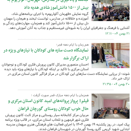
بیش از ۱۵۰۰ دانش‌آموز شادی هدیه داد
گروه نمایش «قهرمان آکواریوم» با اجرای برنامه‌های شاد،
آموزنده و خلاقانه در مدارس، توانست لبخند و هیجان را مهمان
دل بیش از ۱۵۰۰ دانش‌آموز کند و همزمان، مهارت‌های زندگی و
آشنایی با فرهنگ و جغرافیای ایران را به شیوه‌ای غیرمستقیم و جذاب به آنان آموزش دهد.
۲۱ بهمن ۰۴ - ۱۲:۱۱
هم زمان با ایام دهه فجر؛
نمایشگاه دست سازه های کودکان با نیازهای ویژه در
اراک برگزار شد
احسان منصوری مدیرکل کانون پرورش فکری کودکان و نوجوانان
استان مرکزی با تاکید بر اینکه کودکان با نیازهای ویژه باید دیده
شوند؛ از برپایی نمایشگاه دست سازهای این کودکان در مرکز فراگیر کانون استان مرکزی در
اراک خبر داد.
۲۰ بهمن ۰۴ - ۲۱:۳۵
همزمان با ایام دهه مبارک فجر صورت گرفت ؛
فیلم| پرواز پروانه‌های امید کانون استان مرکزی و
حال خوب کودکان روستای گورچان فراهان
مربیان مرکز کتابخانه‌ سیار روستایی و مرکز ثابت کانون پرورش
فکری شهر فرمهین و تلخاب استان مرکزی، در قالب ویژه برنامه
پیک امید، در روز یکشنبه ۱۹ بهمن ۱۴۰۴ با اجرای فعالیت های فرهنگی هنری میهمان مدرسه
ابتدایی شهید کریمی گلرو روستا گورچان در شهرستان فراهان شدند.