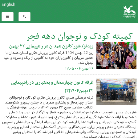
English
کمیته کودک و نوجوان دهه فجر
ویدئو/ شور کانون همدان در راهپیمایی ۲۲ بهمن
کل اخبار:286
روز 22 بهمن 1404 غرفه کانون پرورش فکری استان همدان با
حضور مربیان و کانون‌یاران خود به کانونی از رنگ و سرود و امید
تبدیل شد.
۲۶ بهمن ۰۴ - ۱۳:۰۵
غرفه کانون چهارمحال و بختیاری در راهپیمایی
۲۲بهمن۱۴۰۴(۲)
غرفه فرهنگی هنری کانون پرورش فکری کودکان و نوجوانان
استان چهارمحال و بختیاری همزمان با جشن پیروزی شکوهمند
انقلاب اسلامی صبح ۲۲ بهمن ۱۴۰۴، با برپایی غرفه فرهنگی،
هنری در مسیر راهپیمایی باشکوه مردم انقلابی، حضوری فعال و اثرگذار در این رویداد ملی
داشت و با ارائه خدمات فرهنگی و اجرای برنامه‌های متنوع، زمینه ایجاد شور، نشاط و مشارکت
گسترده کودکان، نوجوانان و خانواده‌ها را فراهم کرد. در این غرفه فرهنگی، برنامه‌هایی همچون
ایستگاه کشیدن نقش پرچم ایران، صورت‌نگاری، نمایش آدمک‌های استکبار اهدای پرچم به
کودکان و همچنین برپایی ایستگاه، چاپ شعارهای انقلابی اجرا شد که با استقبال پرشور
راهپیمایان کودک و نوجوان همراه بود.