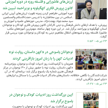
ارزش‌های عاشورایی و فلسفه روزه در دوره آموزشی
کانون پرورش فکری کهگیلویه و بویراحمد تبیین شد
دوره آموزشی «فراهم کردن زمینه تقویت ارزش‌های آیینی ایرانی
ـ اسلامی در بین مخاطبان» با تدریس حجت‌الاسلام والمسلمین
سید محمدجواد بهجت‌نژاد، مدرس حوزه‌های علمیه و آموزش و
پرورش، با هدف ارتقای دانش فرهنگی و دینی کارکنان کانون پرورش فکری کودکان و نوجوانان
استان کهگیلویه و بویراحمد برگزار شد. در این دوره چهار ساعته، مهم‌ترین آموزه‌های مکتب
عاشورا، فلسفه روزه و شیوه‌های انتقال مفاهیم دینی به کودکان و نوجوانان مورد بررسی قرار
گرفت.
۲۳ تیر ۰۵ - ۱۱:۵۲
نوجوانان یاسوجی در «کهن داستان، روایت نو»
ادبیات کهن را با زبان امروز بازآفرینی کردند
هم‌زمان با گرامیداشت روز ادبیات کودک و نوجوان، ویژه‌برنامه
«کهن داستان، روایت نو» با حضور بیش از ۳۰ نوجوان در مرکز
فرهنگی هنری شماره یک یاسوج برگزار شد؛ برنامه‌ای که در آن
شرکت‌کنندگان با نگاهی خلاقانه، داستان‌های ماندگار ادبیات فارسی را با مسائل و ابزارهای
دنیای امروز بازآفرینی کردند.
۲۳ تیر ۰۵ - ۰۶:۲۷
آیین بزرگداشت روز ادبیات کودک و نوجوان در
یاسوج برگزار شد
آیین بزرگداشت روز ادبیات کودک و نوجوان با محوریت