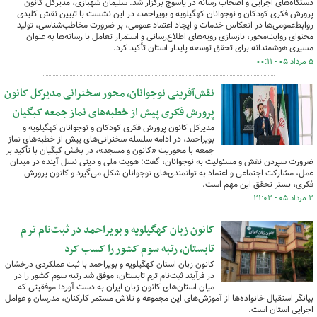
دستگاه‌های اجرایی و اصحاب رسانه در یاسوج برگزار شد. سلیمان شهبازی، مدیرکل کانون
پرورش فکری کودکان و نوجوانان کهگیلویه و بویراحمد، در این نشست با تبیین نقش کلیدی
روابط‌عمومی‌ها در انعکاس خدمات و ایجاد اعتماد عمومی، بر ضرورت مخاطب‌شناسی، تولید
محتوای روایت‌محور، بازسازی رویه‌های اطلاع‌رسانی و استمرار تعامل با رسانه‌ها به عنوان
مسیری هوشمندانه برای تحقق توسعه پایدار استان تأکید کرد.
۵ مرداد ۰۵ - ۰۰:۱۱
نقش‌آفرینی نوجوانان، محور سخنرانی مدیرکل کانون
پرورش فکری پیش از خطبه‌های نماز جمعه کبگیان
مدیرکل کانون پرورش فکری کودکان و نوجوانان کهگیلویه و
بویراحمد، در ادامه سلسله سخنرانی‌های پیش از خطبه‌های نماز
جمعه با محوریت «کانون و مسجد»، در بخش کبگیان با تأکید بر
ضرورت سپردن نقش و مسئولیت به نوجوانان، گفت: هویت ملی و دینی نسل آینده در میدان
عمل، مشارکت اجتماعی و اعتماد به توانمندی‌های نوجوانان شکل می‌گیرد و کانون پرورش
فکری، بستر تحقق این مهم است.
۲ مرداد ۰۵ - ۲۱:۰۲
کانون زبان کهگیلویه و بویراحمد در ثبت‌نام ترم
تابستان، رتبه سوم کشور را کسب کرد
کانون زبان استان کهگیلویه و بویراحمد با ثبت عملکردی درخشان
در فرآیند ثبت‌نام ترم تابستان، موفق شد رتبه سوم کشور را در
میان استان‌های کانون زبان ایران به دست آورد؛ موفقیتی که
بیانگر استقبال خانواده‌ها از آموزش‌های این مجموعه و تلاش مستمر کارکنان، مدرسان و عوامل
اجرایی استان است.