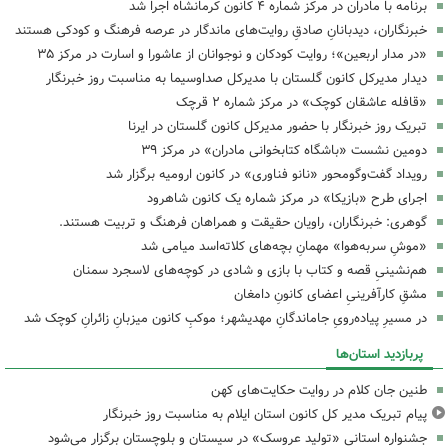
برنامه با مادران در مرکز شماره ۴ کانون کرمانشاه اجرا شد
خبرنگاران، دیدبانانِ صادقِ روایت‌های ماندگار در عرصه فرهنگ و کودکی هستند
«در مدار اربعین»؛ روایت کودکان و نوجوانان از عاشورا و اسارت در مرکز ۳۵
دیدار مدیرکل کانون گلستان با مدیرکل صداوسیما به مناسبت روز خبرنگار
«قافله عاشقان کوچک» در مرکز شماره ۲ قرچک
تبریک روز خبرنگار با حضور مدیرکل کانون گلستان در ایرنا
دومین نشست «باشگاه کتابخوانی مادران» در مرکز ۳۹
رویداد گفت‌وگومحور «نانو فناوری» در کانون ارومیه برگزار شد
اجرای طرح «بازیکا» در مرکز شماره یک کانون شاهرود
گوهری: خبرنگاران، راویان حقیقت و همراهان فرهنگ و تربیت هستند.
«موشِ سربه‌هوا» مهمانِ بچه‌های کلاته‌اسد میامی شد
هم‌نشینیِ قصه و کتاب با بازی و شادی در کوچه‌های لاسجرد سمنان
مشقِ کارآفرینیِ اعضای کانونِ دامغان
در مسیرِ پیاده‌رویِ جاماندگانِ مهدیشهر؛ موکبِ کانون میزبانِ زائرانِ کوچک شد
پربازدید استان‌ها
طنین جان کلام در روایت حکایت‌های کهن
پیام تبریک مدیر کل کانون استان ایلام به مناسبت روز خبرنگار
جشنواره استانی «تولید عروسک» در سیستان و بلوچستان برگزار می‌شود