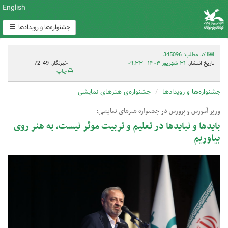
English
جشنواره‌ها و رویدادها
کد مطلب: 345096
تاریخ انتشار:
۳۱ شهریور ۱۴۰۳ - ۰۹:۳۳
خبرنگار: 49_72
چاپ
جشنواره‌ها و رویدادها
جشنواره‌ی هنرهای نمایشی
وزیر آموزش و پرورش در جشنواره هنرهای نمایشی:
بایدها و نبایدها در تعلیم و تربیت موثر نیست، به هنر روی
بیاوریم