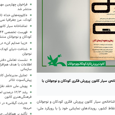
فراخوان چهارمین مه
منتشر شد
«کلوچه‌های خدا» ثاب
کودک، مرز جغرافیا نمی
تماشاخانه سیار کانو
کودکان و نوجوانان منت
«زیبا صدایم کن» در 
شناخت دنیای کودک؛ 
نوجوان
نشست تعاملی دفتر 
اطلاعات با هدف هم‌افزا
سازمانی
تجلیل مدیرعامل کانو
پیش‌کسوت تئاتر
نه‌ی سیار کانون پرورش فکری کودکان و نوجوانان‌ با
پویش ملی «نقد نقل 
رشد ۱۲/۳ درصد
فرهنگی‌هنری کانون
اشاخانه‌ی سیار کانون پرورش فکری کودکان و نوجوانان
«درخت گیلاس» در ت
می‌رود
قاط کشور، رویدادهای نمایشی خود را با رویکرد ملی-
تأکید بر هم‌افزایی ح