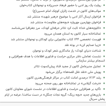
روایت یک روز ادبی با حضور فرهاد حسن‌زاده و نوجوانان کتاب‌خوان
موکب‌های کانون در خدمت زائران کوچک امام حسین(ع)
فراخوان ارسال آثار ادبی با موضوع «رهبر شهید» منتشر شد
فراخوان چهارمین مهرواره «بچه‌های مقاومت» منتشر شد
«کلوچه‌های خدا» ثابت کرد تئاتر حرفه‌ای کودک، مرز جغرافیا نمی‌شناسد
تماشاخانه سیار کانون به استان همدان می‌رود
فهرست تخصصی ۱۴۴ کتاب عاشورایی برای کودکان و نوجوانان منتشر شد
«زیبا صدایم کن» در بوته نقد
شناخت دنیای کودک؛ راز ماندگاری شعر کودک و نوجوان
نشست تعاملی دفتر مرکزی حراست و فناوری اطلاعات با هدف هم‌افزایی و
انسجام بیشتر سازمانی
تجلیل مدیرعامل کانون از مجید قناد پیش‌کسوت تئاتر
پویش ملی «نقد نقل قصه‌ها» برگزار می‌شود
رشد ۱۲/۳ درصدی امانت کتاب در مراکز فرهنگی‌هنری کانون
«درخت گیلاس» در تماشاخانه مهر روی صحنه می‌رود
تأکید بر هم‌افزایی حراست و فناوری اطلاعات در نشست شورای معاونان کانون
بازی‌های جدید «بچه زرنگ؛ گروه نجات جنگل» در دست ساخت/ عرضه در ایام
پخش سریال