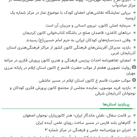
مرکز میاندوآب
برپایی نمایشگاه نقاشی‌های اعضای کودک با موضوع نماز در مرکز شماره یک
ارومیه
سرمایه اصلی کانون، نیروی انسانی و مربیان آن است
درناهای کاغذی؛ قاصدان صلح در باشگاه کتاب‌خوانی کانون کردیجان
وقتی دست‌سازه‌های کودکان ایرانی به حرم امام حسین(ع) رسیدند
بازدید مدیرکل آفرینش‌های فرهنگی کانون کشور از مراکز فرهنگی‌هنری استان
آذربایجان غربی
امضای تفاهم‌نامه احداث پردیس فرهنگی و هنری کانون پرورش فکری در مراغه
روایت تصویری هفتم از موکب حضرت قاسم ع کانون استان ایلام در پایانه مرزی
مهران
موکب حضرت قاسم ع کانون استان ایلام در مسیر عاشقی
بازدید فرید موسوی، نماینده مجلس از مجتمع کانون پرورش فکری کودکان و
نوجوانان آذربایجان شرقی
پربازدید استان‌ها
بر قامتِ سفال، نقشِ ماندگارِ ایران؛ هنرِ کانون‌یاران نوجوان اصفهان
گام‌های بلند فارس در مسیر ساخت رویای علمی آینده ایران
اجرای دو ویژه‌برنامه علمی و فرهنگی در مرکز شماره ۳