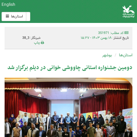
English
استان‌ها
کد مطلب: 351971
تاریخ انتشار:
۱۸ بهمن ۱۴۰۳ - ۱۵:۲۷
خبرنگار: 3_38
چاپ
استان‌ها
بوشهر
دومین جشنواره استانی چاووشی خوانی در دیلم برگزار شد