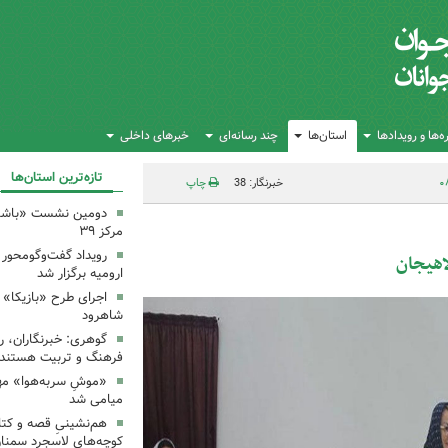
‌ها و رویدادها
استان‌ها
چند رسانه‌ای
خبرهای داخلی
تازه‌ترین استان‌ها
خبرنگار: 38
چاپ
دومین نشست «باشگاه
مرکز ۳۹
رویداد گفت‌وگومحور «
اهیجان
ارومیه برگزار شد
اجرای طرح «بازیکا» 
شاهرود
گوهری: خبرنگاران، ر
فرهنگ و تربیت هستند.
«موشِ سربه‌هوا» مهم
میامی شد
هم‌نشینیِ قصه و کتا
کوچه‌های لاسجرد سمنا