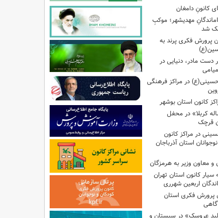
ی کانونِ دامغان
جاماندگانِ مهدیشهر؛ موکبِ
وچک شد
 پرورش فکری پرند به
سین(ع)
ر دست مادر، دنیایی در
یامی
حسینی(ع) در مراکز فرهنگی
وین
کز کانون استان بوشهر
له کربلا» در محفل
ن قرچک
ینی در مراکز کانون
جوانان استان آذرباجان
و معاون وزیر به هرمزگان
 سیار کانون استان تهران
اندگان اربعین شهرری
 پرورش فکری استان
آگاهی
لید عروسک» در سیستان و