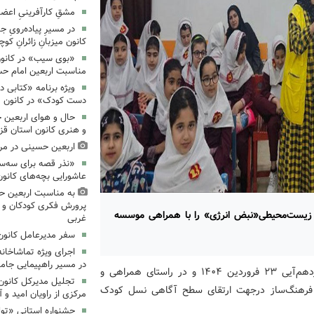
مشقِ کارآفرینیِ اعضا
در مسیرِ پیاده‌رویِ 
کانون میزبانِ زائرانِ ک
«بوی سیب» در کانون
مناسبت اربعین امام ح
ویژه برنامه «کتابی د
دست کودک» در کانون م
حال و هوای اربعین 
و هنری کانون استان قز
اربعین حسینی در مرا
«نذر قصه برای سه‌سا
عاشورایی بچه‌های کانو
به مناسبت اربعین حس
پرورش فکری کودکان و نو
ش زیست‌محیطی«نبض انرژی» را با همراهی موسسه
غربی
سفر مدیرعامل کانون 
اجرای ویژه تماشاخانه
در مسیر راهپیمایی جام
به‌گزارش روابط‌عمومی اداره‌کل کانون استان گیلان، این گردهم‌آیی ۲۳ فروردین ۱۴۰۴ و در راستای همراهی و
تجلیل مدیرکل کانون
ی فرهنگ‌ساز درجهت ارتقای سطح آگاهی نسل کودک
مرکزی از راویان امید و 
جشنواره استانی «تو