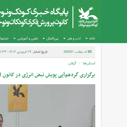
خانه
ادب و هنر
بین‌الملل
علمی و آموزشی
جشنواره
کد مطلب: 354251
تاریخ انتشار:
۲۴ فروردین ۱۴۰۴ - ۰۸:۳۳
استان‌ها
گیلان
برگزاری گردهم‌آیی پویش نبض انرژی در کانون ل