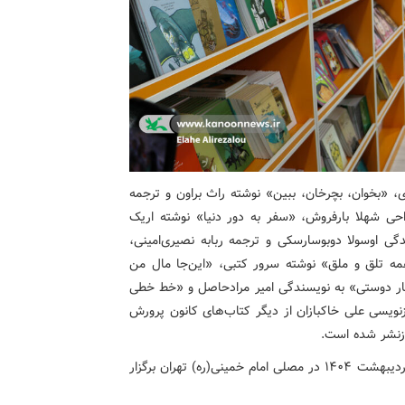
«بخوان، بچرخان، ببین» نوشته راث براون و ترجمه
حی شهلا بارفروش، «سفر به دور دنیا» نوشته اریک
گی اوسولا دوبوسارسکی و ترجمه ربابه نصیری‌امینی،
مه تلق و ملق» نوشته سرور کتبی، «این‌جا مال من
هار دوستی» به نویسندگی امیر مرادحاصل و «خط خطی
زنویسی علی خاکبازان از دیگر کتاب‌های کانون پرورش
ازنشر شده است.
سی‌وششمین نمایشگاه بین‌المللی کتاب تهران از ۱۷ تا ۲۷ اردیبهشت ۱۴۰۴ در مصلی امام خمینی(ره) تهران برگزار