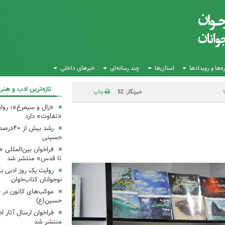
‌ها و رویدادها
استان‌ها
چند رسانه‌ای
خبرهای داخلی
تازه‌ترین ادب و هنر
خبرنگار: 52
چاپ
«زال و سیمرغ»؛ روای
«تفاوت» دارد
رشد بیش
حسینی
فراخوان بین‌المللی «
تا قدس» منتشر شد
روایت یک روز ادبی ب
نوجوانان کتاب‌خوان
موکب‌های کانون در 
حسین(ع)
فراخوان ارسال آثار 
منتشر شد