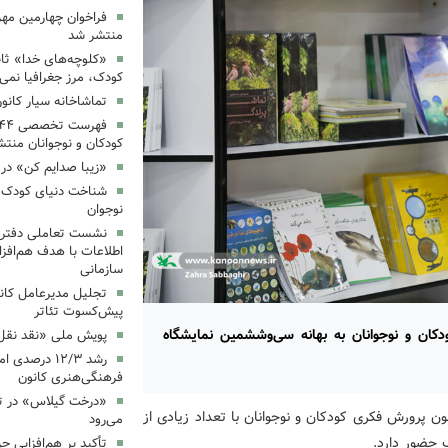
فراخوان چهارمین مه
منتشر شد
«کلوچه‌های خدا» ثاب
کودک، مرز جغرافیا نمی
تماشاخانه سیار کانو
کودکان و نوجوانان منت
«زیبا صدایم کن» در 
شناخت دنیای کودک؛ 
نوجوان
نشست تعاملی دفتر 
اطلاعات با هدف هم‌افزا
سازمانی
تجلیل مدیرعامل کانو
پیش‌کسوت تئاتر
ودکان و نوجوانان به بهانه سی‌وششمین نمایشگاه
پویش ملی «نقد نقل 
رشد ۱۲/۳ درصد
فرهنگی‌هنری کانون
«درخت گیلاس» در ت
نون پرورش فکری کودکان و نوجوانان با تعداد زیادی از
می‌رود
 حضور دارد.
تأکید بر هم‌افزایی ح