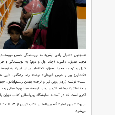
همچنین «شبان وادی ایمَن» به نویسندگی حسن نورمحمدی، 
مجید عمیق، «گلی» (جلد اول و دوم) به نویسندگی و طرا
کارل و ترجمه مجید عمیق، «خانه‌ای پر از فیل» به نویسند
«کشاورز پیر و خرس قهوه‌ای» نوشته رضا رهگذر، «این ه
است» نوشته ژروم رویی لیر و ترجمه بهمن رستم‌آبادی، «ب
و خنده‌اش» نوشته کترین رینر، ترجمه مینا پورشعبانی و با
فکری است که در آستانه نمایشگاه بین‌المللی کتاب تهران ب
می‌شود.