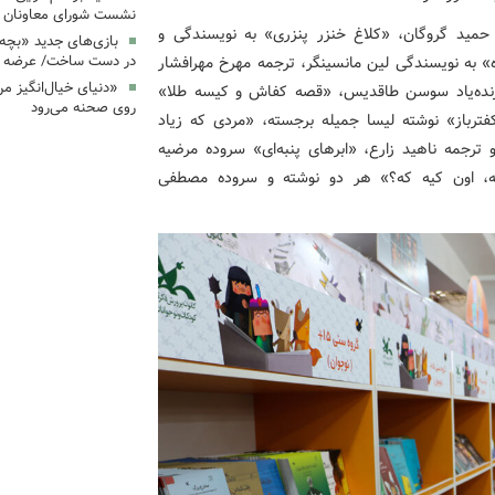
نشست شورای معاونان ک
 حمید گروگان، «کلاغ خنزر پنزری» به نویسندگی و
بازی‌های جدید «بچه
در دست ساخت/ عرضه د
ه» به نویسندگی لین مانسینگر، ترجمه مهرخ مهرافشار
«دنیای خیال‌انگیز م
ته زنده‌یاد سوسن طاقدیس، «قصه کفاش و کیسه طلا»
روی صحنه می‌رود
فترباز» نوشته لیسا جمیله برجسته، «مردی که زیاد
و ترجمه ناهید زارع، «ابرهای پنبه‌ای» سروده مرضیه
، اون کیه که؟» هر دو نوشته و سروده مصطفی