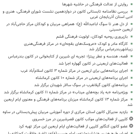
روایتی از عدالت فرهنگی در حاشیه شهرها
بررسی نظامنامه تابستانی کانون در دوازدهمین نشست شورای فرهنگی، هنری و
ادبی استان آذربایجان غربی
از دل هنر تا سوگ اباعبدالله (ع)؛ همراهی مربیان و کودکان مرکز حاجی‌آباد در
اربعین حسینی
بازپروری روحیه کودکان، اولویت فرهنگی قشم
کارگاه مادر و کودک «عروسک‌های بقچه‌ای» در مرکز فرهنگی‌هنری
زیباشهربندرعباس برگزار شد
قصه، هندسه و عطر پیتزا؛ تجربه ای شیرین از کتابخوانی در کانون بندرعباس
فعالیت‌های اربعینی در کانون گهواره اجرا شد
اجرای برنامه‌هایی برای اربعین در مرکز شماره ۳ کانون اسلام‌آباد غرب
اجرای برنامه‌های اربعینی در مرکز شماره ۱۰ کانون کرمانشاه
برنامه‌های کانون گیلانغرب در سوگ سالار شهیدان برگزار شد
ویژه‌برنامه «به یاد بچه‌های میناب» در مرکز شماره ۱۱ کانون کرمانشاه برگزار شد
مرکز شماره ۱۳ کانون کرمانشاه میزبان برنامه‌های فرهنگی و معنوی ایام اربعین
شد
بازدید مدیرکل کانون استان مرکزی از دوره آموزشی مربیان پیش‌دبستانی در ساوه
کلیپی از فعالیت‌های موکب کانون قصرشیرین در مرز خسروی
عضو کانون کنگاور کلیپی از فعالیت‌های ایام اربعین این مرکز تهیه کرد
اجرای طرح هنری «نشان‌نوشته‌ی امام حسین(ع)»؛ تلفیق خلاقیت کودکانه با