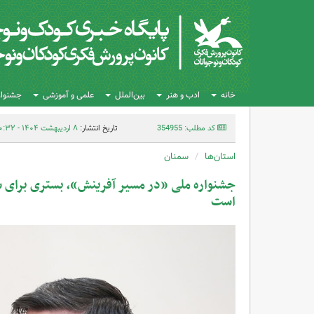
خانه
ادب و هنر
بین‌الملل
علمی و آموزشی
جشنواره
کد مطلب: 354955
تاریخ انتشار:
۸ اردیبهشت ۱۴۰۴ - ۲۰:۳۲
استان‌ها
سمنان
جشنواره ملی «در مسیر آفرینش»، بستری برای 
است