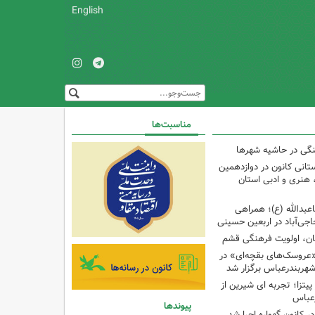
English
مناسبت‌ها
نگی در حاشیه شهرها
تانی کانون در دوازدهمین
نری و ادبی استان
اعبدالله (ع)؛ همراهی
اجی‌آباد در اربعین حسینی
کان، اولویت فرهنگی قشم
«عروسک‌های بقچه‌ای» در
شهربندرعباس برگزار شد
تزا؛ تجربه ای شیرین از
رعباس
پیوندها
ر کانون گهواره اجرا شد