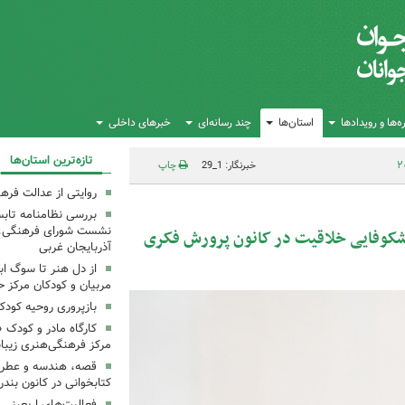
‌ها و رویدادها
استان‌ها
چند رسانه‌ای
خبرهای داخلی
تازه‌ترین استان‌ها
خبرنگار: 1_29
چاپ
روایتی از عدالت فره
بررسی نظامنامه تابس
نشست شورای فرهنگی، ه
شکوفایی خلاقیت در کانون پرورش فکری
آذربایجان غربی
از دل هنر تا سوگ اب
مربیان و کودکان مرکز ح
بازپروری روحیه کود
کارگاه مادر و کودک 
مرکز فرهنگی‌هنری زیبا
قصه، هندسه و عطر پی
کتابخوانی در کانون بند
فعالیت‌های اربعینی د