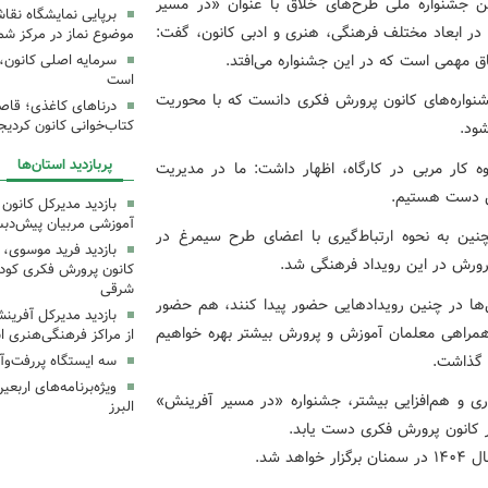
ین جشنواره ملی طرح‌های خلاق با عنوان «در مسیر
برپایی نمایشگاه نقا
در ابعاد مختلف فرهنگی، هنری و ادبی کانون، گفت:
موضوع نماز در مرکز شما
اق مهمی است که در این جشنواره می‌افتد.
سرمایه اصلی کانون، 
است
شنواره‌های کانون پرورش فکری دانست که با محوریت
درناهای کاغذی؛ قاص
کتاب‌خوانی کانون کردیج
شود.
پربازدید استان‌ها
وه کار مربی در کارگاه، اظهار داشت: ما در مدیریت
ین دست هستیم.
بازدید مدیرکل کانون 
آموزشی مربیان پیش‌دبس
ین به نحوه ارتباط‌گیری با اعضای طرح سیمرغ در
بازدید فرید موسوی، 
 پرورش در این رویداد فرهنگی شد.
کانون پرورش فکری کودکا
شرقی
ی‌ها در چنین رویدادهایی حضور پیدا کنند، هم حضور
بازدید مدیرکل آفری
 همراهی معلمان آموزش و پرورش بیشتر بهره خواهیم
از مراکز فرهنگی‌هنری ا
م گذاشت.
سه ایستگاه پررفت‌وآ
ویژه‌برنامه‌های اربع
اری و هم‌افزایی بیشتر، جشنواره «در مسیر آفرینش»
البرز
ر کانون پرورش فکری دست یابد.
 شد.