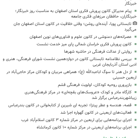
خبرنگار
پیام مدیرکل کانون پرورش فکری استان اصفهان به مناسبت روز خبرنگار؛
خبرنگاران، حافظان مرزهای فکری جامعه
تابستانی پویا، آینده‌ای روشن؛ وقتی خلاقیت در کانون استان اصفهان جان
می‌گیرد
عصرانه‌های دمنوشی در کانون علوم و فناوری‌های نوین اصفهان
کانون پرورش فکری خراسان شمالی پای میز خدمت نشست
روایتی از عدالت فرهنگی در حاشیه شهرها
بررسی نظامنامه تابستانی کانون در دوازدهمین نشست شورای فرهنگی، هنری و
ادبی استان آذربایجان غربی
از دل هنر تا سوگ اباعبدالله (ع)؛ همراهی مربیان و کودکان مرکز حاجی‌آباد در
اربعین حسینی
بازپروری روحیه کودکان، اولویت فرهنگی قشم
کارگاه مادر و کودک «عروسک‌های بقچه‌ای» در مرکز فرهنگی‌هنری
زیباشهربندرعباس برگزار شد
قصه، هندسه و عطر پیتزا؛ تجربه ای شیرین از کتابخوانی در کانون بندرعباس
فعالیت‌های اربعینی در کانون گهواره اجرا شد
اجرای برنامه‌هایی برای اربعین در مرکز شماره ۳ کانون اسلام‌آباد غرب
اجرای برنامه‌های اربعینی در مرکز شماره ۱۰ کانون کرمانشاه