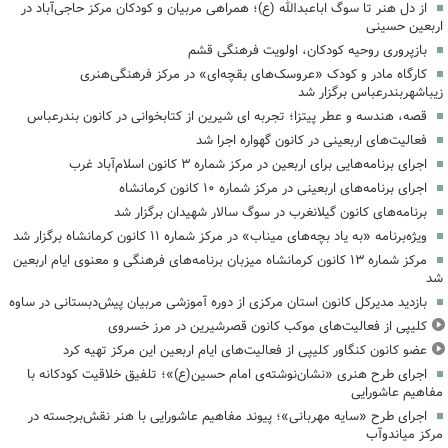
از دل هنر تا سوگ اباعبدالله (ع)؛ همراهی مربیان و کودکان مرکز حاجی‌آباد در
اربعین حسینی
بازپروری روحیه کودکان، اولویت فرهنگی قشم
کارگاه مادر و کودک «عروسک‌های بقچه‌ای» در مرکز فرهنگی‌هنری
زیباشهربندرعباس برگزار شد
قصه، هندسه و عطر پیتزا؛ تجربه ای شیرین از کتابخوانی در کانون بندرعباس
فعالیت‌های اربعینی در کانون گهواره اجرا شد
اجرای برنامه‌هایی برای اربعین در مرکز شماره ۳ کانون اسلام‌آباد غرب
اجرای برنامه‌های اربعینی در مرکز شماره ۱۰ کانون کرمانشاه
برنامه‌های کانون گیلانغرب در سوگ سالار شهیدان برگزار شد
ویژه‌برنامه «به یاد بچه‌های میناب» در مرکز شماره ۱۱ کانون کرمانشاه برگزار شد
مرکز شماره ۱۳ کانون کرمانشاه میزبان برنامه‌های فرهنگی و معنوی ایام اربعین
شد
بازدید مدیرکل کانون استان مرکزی از دوره آموزشی مربیان پیش‌دبستانی در ساوه
کلیپی از فعالیت‌های موکب کانون قصرشیرین در مرز خسروی
عضو کانون کنگاور کلیپی از فعالیت‌های ایام اربعین این مرکز تهیه کرد
اجرای طرح هنری «نشان‌نوشته‌ی امام حسین(ع)»؛ تلفیق خلاقیت کودکانه با
مفاهیم عاشورایی
اجرای طرح «سایه مهربانی»؛ پیوند مفاهیم عاشورایی با هنر نقش‌برجسته در
مرکز میاندوآب