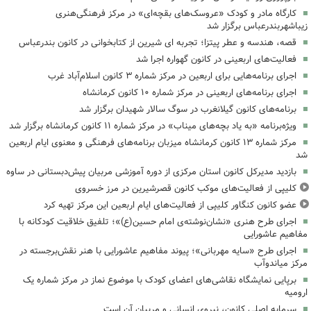
کارگاه مادر و کودک «عروسک‌های بقچه‌ای» در مرکز فرهنگی‌هنری
زیباشهربندرعباس برگزار شد
قصه، هندسه و عطر پیتزا؛ تجربه ای شیرین از کتابخوانی در کانون بندرعباس
فعالیت‌های اربعینی در کانون گهواره اجرا شد
اجرای برنامه‌هایی برای اربعین در مرکز شماره ۳ کانون اسلام‌آباد غرب
اجرای برنامه‌های اربعینی در مرکز شماره ۱۰ کانون کرمانشاه
برنامه‌های کانون گیلانغرب در سوگ سالار شهیدان برگزار شد
ویژه‌برنامه «به یاد بچه‌های میناب» در مرکز شماره ۱۱ کانون کرمانشاه برگزار شد
مرکز شماره ۱۳ کانون کرمانشاه میزبان برنامه‌های فرهنگی و معنوی ایام اربعین
شد
بازدید مدیرکل کانون استان مرکزی از دوره آموزشی مربیان پیش‌دبستانی در ساوه
کلیپی از فعالیت‌های موکب کانون قصرشیرین در مرز خسروی
عضو کانون کنگاور کلیپی از فعالیت‌های ایام اربعین این مرکز تهیه کرد
اجرای طرح هنری «نشان‌نوشته‌ی امام حسین(ع)»؛ تلفیق خلاقیت کودکانه با
مفاهیم عاشورایی
اجرای طرح «سایه مهربانی»؛ پیوند مفاهیم عاشورایی با هنر نقش‌برجسته در
مرکز میاندوآب
برپایی نمایشگاه نقاشی‌های اعضای کودک با موضوع نماز در مرکز شماره یک
ارومیه
سرمایه اصلی کانون، نیروی انسانی و مربیان آن است