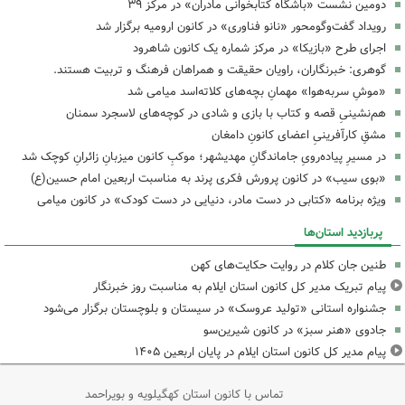
دومین نشست «باشگاه کتابخوانی مادران» در مرکز ۳۹
رویداد گفت‌وگومحور «نانو فناوری» در کانون ارومیه برگزار شد
اجرای طرح «بازیکا» در مرکز شماره یک کانون شاهرود
گوهری: خبرنگاران، راویان حقیقت و همراهان فرهنگ و تربیت هستند.
«موشِ سربه‌هوا» مهمانِ بچه‌های کلاته‌اسد میامی شد
هم‌نشینیِ قصه و کتاب با بازی و شادی در کوچه‌های لاسجرد سمنان
مشقِ کارآفرینیِ اعضای کانونِ دامغان
در مسیرِ پیاده‌رویِ جاماندگانِ مهدیشهر؛ موکبِ کانون میزبانِ زائرانِ کوچک شد
«بوی سیب» در کانون پرورش فکری پرند به مناسبت اربعین امام حسین(ع)
ویژه برنامه «کتابی در دست مادر، دنیایی در دست کودک» در کانون میامی
پربازدید استان‌ها
طنین جان کلام در روایت حکایت‌های کهن
پیام تبریک مدیر کل کانون استان ایلام به مناسبت روز خبرنگار
جشنواره استانی «تولید عروسک» در سیستان و بلوچستان برگزار می‌شود
جادوی «هنر سبز» در کانون شیرین‌سو
پیام مدیر کل کانون استان ایلام در پایان اربعین ۱۴۰۵
تماس با کانون استان کهگیلویه و بویراحمد