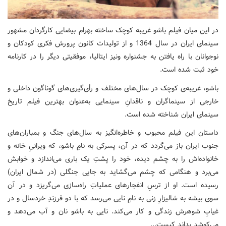
در این میان فیلم باشو غریبه کوچک ساخته بهرام بیضایی کارگردان مشهور
سینمای ایران در سال 1364 و از تولیدات کانون پرورش فکری کودکان و
نوجوانان با راه ‌یافتن به جشنواره ونیز ایتالیا، موفقیتی دیگر را در کارنامه
خود ثبت شده است.
باشو، غریبه‌ی کوچک در سال‌های مختلف و رأی‌گیری‌های گوناگون داخلی و
خارجی از سینماگران و ناقدانِ سینمایی به‌عنوان بهترین فیلم تاریخ
سینمای ایران شناخته شده است.
داستان این فیلم محبوب و خاطره‌انگیز به سال‌های جنگ و بمباران‌های
جنوب ایران باز می‌گردد که در آن، پسرکی به نامِ باشو، که ویرانیِ خانه و
خانواده‌اش را به چشم دیده، خود را پشتِ یک باری می‌اندازد و خوابش
می‌برد و هنگامی که چشم می‌گشاید به جایی جنگلی (در شمال ایران)
رسیده است. او از ترسِ انفجارهای عملیاتِ راه‌سازی می‌گریزد و در آن
سوی بیشه به شالیزارِ زنی به نامِ نایی می‌رسد که با دو فرزندِ خردسال و در
غیابِ شوهرش زندگی و کار می‌کند. نایی به باشو نان و آب می‌دهد و
می‌کوشد بداند کیست...