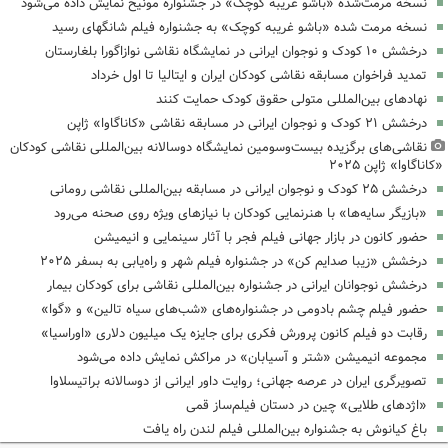
نسخه مرمت‌شده «باشو غریبه کوچک» در جشنواره مونیخ نمایش داده می‌شود
نسخه مرمت شده «باشو غریبه کوچک» به جشنواره فیلم شانگهای رسید
درخشش ۱۰ کودک و نوجوان ایرانی در نمایشگاه نقاشی نوازاگورا بلغارستان
تمدید فراخوان مسابقه نقاشی کودکان ایران و ایتالیا تا اول خرداد
نهادهای بین‌المللی متولی حقوق کودک‌ حمایت کنند
درخشش ۲۱ کودک و نوجوان ایرانی در مسابقه نقاشی «کاناگاوا» ژاپن
نقاشی‌های برگزیده بیست‌وسومین نمایشگاه دوسالانه بین‌المللی نقاشی کودکان
«کاناگاوا» ژاپن ۲۰۲۵
درخشش ۲۵ کودک و نوجوان ایرانی در مسابقه بین‌المللی نقاشی رومانی
«بازیگر سایه‌ها» با هنرنمایی کودکان با نیازهای ویژه روی صحنه می‌رود
حضور کانون در بازار جهانی فیلم فجر با آثار سینمایی و انیمیشن
درخشش «زیبا صدایم کن» در جشنواره فیلم شهر و راه‌یابی به بسفر ۲۰۲۵
درخشش نوجوانان ایرانی در جشنواره بین‌المللی نقاشی برای کودکان بیمار
حضور فیلم چشم بادومی در جشنواره‌های «شب‌های سیاه تالین» و «گوا»
رقابت دو فیلم کانون پرورش فکری برای جایزه یک میلیون دلاری «اوراسیا»
مجموعه انیمیشن «شتر و آسیابان» در مراکش نمایش داده می‌شود
تصویرگری ایران در عرصه جهانی؛ روایت داور ایرانی از دوسالانه براتیسلاوا
«اژدهای طلایی» چین در دستان فیلم‌ساز قمی
باغ کیانوش به جشنواره بین‌المللی فیلم لندن راه یافت