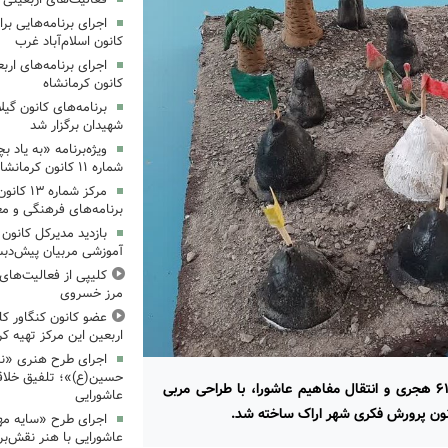
کانون اسلام‌آباد غرب
کانون کرمانشاه
برنامه‌های کانون گی
شهیدان برگزار شد
ویژه‌برنامه «به یاد 
شماره ۱۱ کانون کرمانشاه برگزار شد
مرکز شمار
برنامه‌های فرهنگی و مع
بازدید مدیرکل کانون 
آموزشی مربیان پیش‌دبس
کلیپی از فعالیت‌ها
مرز خسروی
عضو کانون کنگاور کلی
اربعین این مرکز تهیه کر
اجرای طرح هنری «نش
حسین(ع)»؛ تلفیق خلاقی
این ماکت با هدف تجسم بخشی به حقایق محرم سال ۶۱ هجری و انتقال مفاهیم عاشورا، با طراحی مربی
عاشورایی
نون پرورش فکری شهر اراک ساخته شد.
اجرای طرح «سایه مهر
عاشورایی با هنر نقش‌بر