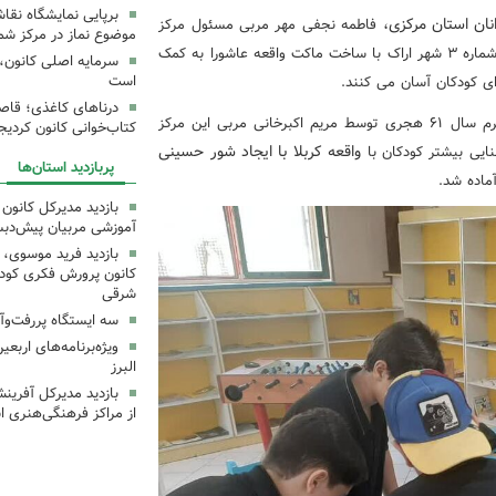
برپایی نمایشگاه نقا
نان استان مرکزی،
فاطمه نجفی مهر مربی مسئول مرکز
موضوع نماز در مرکز شما
فرهنگی هنری شماره سه شهر اراک ابراز داشت: مربیان کانون شماره ۳ شهر اراک با ساخت ماکت واقعه عاشورا به کمک
سرمایه اصلی کانون، 
است
رای کودکان آسان می کنند.
درناهای کاغذی؛ قاص
وی افزود: این ماکت که با هدف تجسم بخشی به حقایق محرم سال ۶۱ هجری توسط مریم اکبرخانی مربی این مرکز
کتاب‌خوانی کانون کردیج
واقعه کربلا با ایجاد شور حسینی
ایی بیشتر کودکان با
پربازدید استان‌ها
ماده شد.
بازدید مدیرکل کانون 
آموزشی مربیان پیش‌دبس
بازدید فرید موسوی، 
کانون پرورش فکری کودکا
شرقی
سه ایستگاه پررفت‌وآ
ویژه‌برنامه‌های اربع
البرز
بازدید مدیرکل آفری
از مراکز فرهنگی‌هنری ا