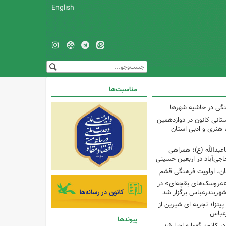
English
مناسبت‌ها
نگی در حاشیه شهرها
تانی کانون در دوازدهمین
نری و ادبی استان
اعبدالله (ع)؛ همراهی
اجی‌آباد در اربعین حسینی
کان، اولویت فرهنگی قشم
«عروسک‌های بقچه‌ای» در
شهربندرعباس برگزار شد
تزا؛ تجربه ای شیرین از
رعباس
پیوندها
ر کانون گهواره اجرا شد