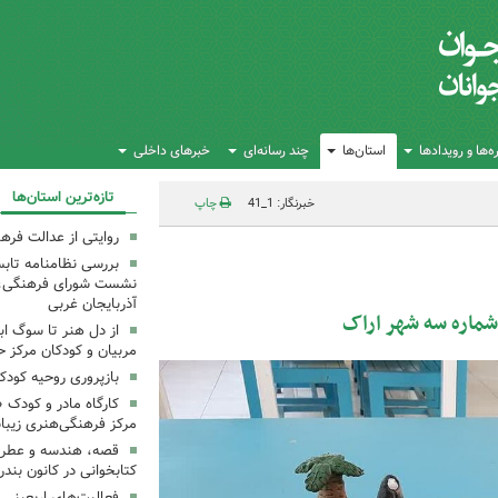
‌ها و رویدادها
استان‌ها
چند رسانه‌ای
خبرهای داخلی
تازه‌ترین استان‌ها
خبرنگار: 1_41
چاپ
روایتی از عدالت فره
بررسی نظامنامه تابس
نشست شورای فرهنگی، ه
آذربایجان غربی
ماره سه شهر اراک
از دل هنر تا سوگ اب
مربیان و کودکان مرکز ح
بازپروری روحیه کود
کارگاه مادر و کودک 
مرکز فرهنگی‌هنری زیبا
قصه، هندسه و عطر پی
کتابخوانی در کانون بند
فعالیت‌های اربعینی د