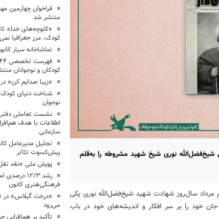
فراخوان چهارمین مه
منتشر شد
«کلوچه‌های خدا» ثاب
کودک، مرز جغرافیا نمی
تماشاخانه سیار کانو
کودکان و نوجوانان منت
«زیبا صدایم کن» در 
شناخت دنیای کودک؛ 
نوجوان
نشست تعاملی دفتر 
اطلاعات با هدف هم‌افزا
سازمانی
تجلیل مدیرعامل کانو
پیش‌کسوت تئاتر
 شیخ‌فضل‌الله نوری شیخ شهید مشروطه را به‌قلم
پویش ملی «نقد نقل 
رشد ۱۲/۳ درصد
فرهنگی‌هنری کانون
هم مرداد سال‌روز شهادت شهید شیخ‌فضل‌الله نوری یکی
«درخت گیلاس» در ت
می‌رود
خود را بر سر افکار و اندیشه‌های خود در باب
تأکید بر هم‌افزایی ح