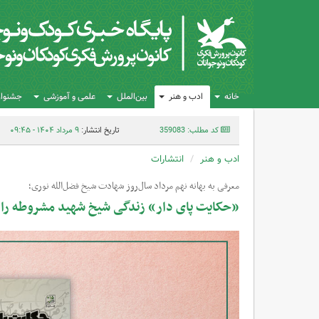
خانه
ادب و هنر
بین‌الملل
علمی و آموزشی
جشنواره
کد مطلب: 359083
تاریخ انتشار:
۹ مرداد ۱۴۰۴ - ۰۹:۴۵
ادب و هنر
انتشارات
معرفی به بهانه نهم مرداد سال‌روز شهادت شیخ فضل‌الله نوری؛
«حکایت پای دار» زندگی شیخ شهید مشروطه را ب