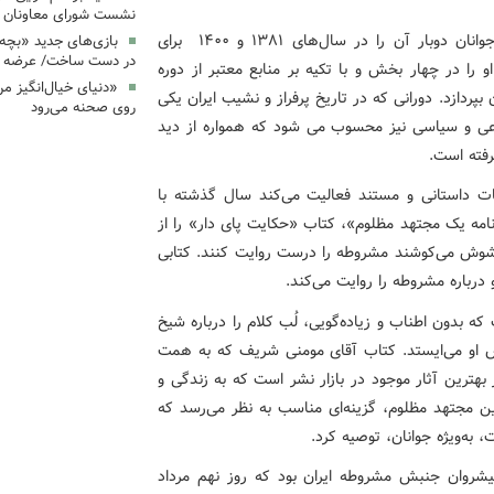
نشست شورای معاونان ک
نویسنده این کتاب، که کانون پرورش فکری کودکان و نوجوانان دوبار آن را در سال‌های ۱۳۸۱ و ۱۴۰۰ برای
بازی‌های جدید «بچه
در دست ساخت/ عرضه د
زندگی او را در چهار بخش و با تکیه بر منابع معتبر از دوره
«دنیای خیال‌انگیز م
پردازد. دورانی که در تاریخ پرفراز و نشیب ایران یکی
روی صحنه می‌رود
اعی و سیاسی نیز محسوب می شود که همواره از دید
رفته است.
ات داستانی و مستند فعالیت می‌کند سال گذشته با
امه یک مجتهد مظلوم»، کتاب «حکایت پای دار» را از
مغشوش می‌کوشند مشروطه را درست روایت کنند. کتابی
 درباره مشروطه را روایت می‌کند.
ه بدون اطناب و زیاده‌گویی، لُب کلام را درباره شیخ
ص او می‌ایستد. کتاب آقای مومنی شریف که به همت
بهترین آثار موجود در بازار نشر است که به زندگی و
این مجتهد مظلوم، گزینه‌ای مناسب به نظر می‌رسد که
 به‌ویژه جوانان، توصیه کرد.
پیشروان جنبش مشروطه ایران بود که روز نهم مرداد