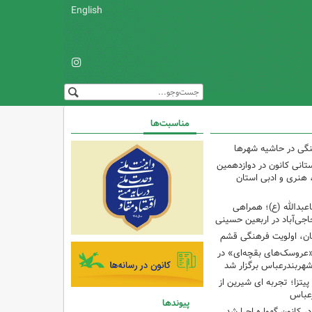
English
مناسبت‌ها
نگی در حاشیه شهرها
تانی کانون در دوازدهمین
نری و ادبی استان
اعبدالله (ع)؛ همراهی
اجی‌آباد در اربعین حسینی
کان، اولویت فرهنگی قشم
«عروسک‌های بقچه‌ای» در
شهربندرعباس برگزار شد
تزا؛ تجربه ای شیرین از
رعباس
پیوندها
ر کانون گهواره اجرا شد