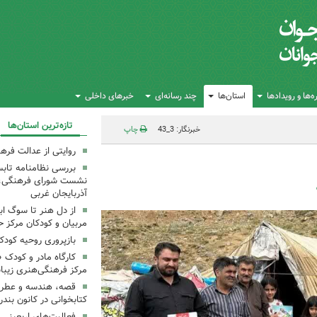
‌ها و رویدادها
استان‌ها
چند رسانه‌ای
خبرهای داخلی
تازه‌ترین استان‌ها
خبرنگار: 3_43
چاپ
روایتی از عدالت فره
بررسی نظامنامه تابس
نشست شورای فرهنگی، ه
آذربایجان غربی
از دل هنر تا سوگ اب
مربیان و کودکان مرکز ح
بازپروری روحیه کود
کارگاه مادر و کودک 
مرکز فرهنگی‌هنری زیبا
قصه، هندسه و عطر پی
کتابخوانی در کانون بند
فعالیت‌های اربعینی د