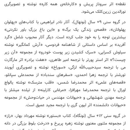
نقطه» اثر سروناز پریش و «کارخانه‌ی همه کاره» نوشته و تصویرگری
نورالدین زرین‌کلک می‌شود.
در گروه سنی ۹+ سال (نونهال)، آثار نادر ابراهیمی با کتاب‌های «پهلوان
پهلوانان»، «قصه‌ی زندگی یک برگ» و «این باغ بزرگِ باور نکردنی»
بیشترین توجه را به خود جلب کرده‌ است. دیگر آثار محبوب شامل «گرد
آفرید» بر اساس داستانی از شاهنامه فردوسی، «آرش کمانگیر» نوشته
سیاوش کسرایی، «سرک کشیدن زیر پوست خودرو» از مجموعه «آن زیر
چیست؟» اثر استر پورتر با ترجمه امیر طاهری، «هفت برادر» اثر مارگارت
می با ترجمه سیدحبیب‌الله لزگی، «سوراخ» نوشته و تصویرگری اُیویند
تورشتر با ترجمه زهرا احمدی، «سفرهای سندباد» از محمدعلی سپانلو،
«قصه‌های علمی» اثر محمدرضا شمس، «قلب مترسک» نوشته یالواچ
اورال با ترجمه محمدرضا مهرافزا، «مرغابی کارلینه» از تیلده میشلز با
ترجمه مهدی شهشهانی و «حیوانات مهندس در حیات‌وحش» از مجموعه
«حیوانات دانشمند» اثر لیون گری با ترجمه مجید عمیق است.
در گروه سنی ۱۲+ سال (نونگاه)، کتاب «بستور» نوشته مهرداد بهار، «راز»
از مجموعه مثنوی معنوی نوشته زهره پریرخ و «درختِ بلوطِ بزرگی در دانه