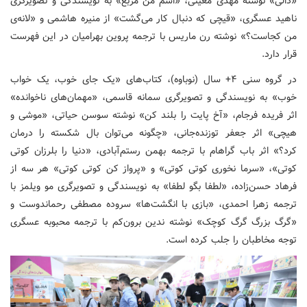
«دالی» نوشته مهدی معینی، «اسم من مربع» به نویسندگی و تصویرگری
ناهید عسگری، «قیچی که دنبال کار می‌گشت» از منیره هاشمی و «لانه‌ی
من کجاست؟» نوشته رن ماریس با ترجمه پروین بهرامیان در این فهرست
قرار دارد.
در گروه سنی ۴+ سال (نوباوه)، کتاب‌های «یک جای خوب، یک خواب
خوب» به نویسندگی و تصویرگری سمانه قاسمی، «مهمان‌های ناخوانده»
اثر فریده فرجام، «آخ پایت را بلند کن» نوشته سوسن حیاتی، «موشی و
هیچی» اثر جعفر توزنده‌جانی، «چگونه می‌توان بال شکسته را درمان
کرد؟» اثر باب گراهام با ترجمه بهمن رستم‌آبادی، «دنیا را بلرزان کوتی
کوتی»، «سرما نخوری کوتی کوتی» و «پرواز کن کوتی کوتی» هر سه از
فرهاد حسن‌زاده، «لطفا بگو لطفا» به نویسندگی و تصویرگری مو ویلمز با
ترجمه زهرا احمدی، «بازی با انگشت‌ها» سروده مصطفی رحماندوست و
«گرگ بزرگ گرگ کوچک» نوشته ندین برون‌کم با ترجمه محبوبه عسگری
توجه مخاطبان را جلب کرده است.