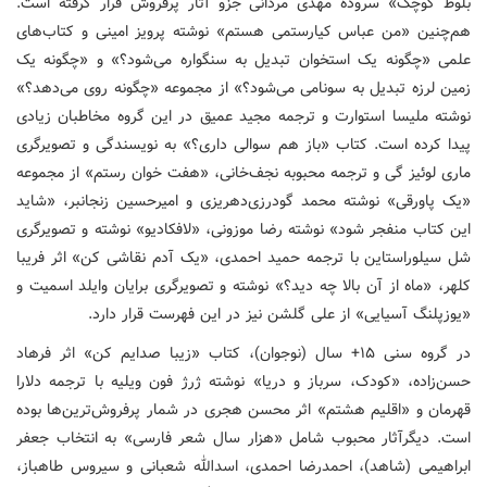
بلوط کوچک» سروده مهدی مردانی جزو آثار پرفروش قرار گرفته است.
هم‌چنین «من عباس کیارستمی هستم» نوشته پرویز امینی و کتاب‌های
علمی «چگونه یک استخوان تبدیل به سنگواره می‌شود؟» و «چگونه یک
زمین لرزه تبدیل به سونامی می‌شود؟» از مجموعه «چگونه روی می‌دهد؟»
نوشته ملیسا استوارت و ترجمه مجید عمیق در این گروه مخاطبان زیادی
پیدا کرده‌ است. کتاب «باز هم سوالی داری؟» به نویسندگی و تصویرگری
ماری لوئیز گی و ترجمه محبوبه نجف‌خانی، «هفت خوان رستم» از مجموعه
«یک پاورقی» نوشته محمد گودرزی‌دهریزی و امیرحسین زنجانبر، «شاید
این کتاب منفجر شود» نوشته رضا موزونی، «لافکادیو» نوشته و تصویرگری
شل سیلوراستاین با ترجمه حمید احمدی، «یک آدم نقاشی کن» اثر فریبا
کلهر، «ماه از آن بالا چه دید؟» نوشته و تصویرگری برایان وایلد اسمیت و
«یوزپلنگ آسیایی» از علی گلشن نیز در این فهرست قرار دارد.
در گروه سنی ۱۵+ سال (نوجوان)، کتاب «زیبا صدایم کن» اثر فرهاد
حسن‌زاده، «کودک، سرباز و دریا» نوشته ژرژ فون ویلیه با ترجمه دلارا
قهرمان و «اقلیم هشتم» اثر محسن هجری در شمار پرفروش‌ترین‌ها بوده‌
است. دیگرآثار محبوب شامل «هزار سال شعر فارسی» به انتخاب جعفر
ابراهیمی (شاهد)، احمدرضا احمدی، اسدالله شعبانی و سیروس طاهباز،