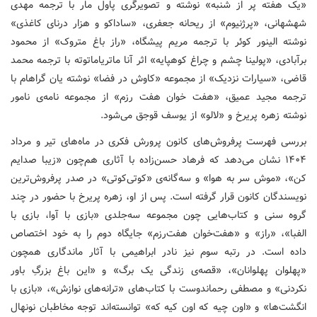
«یک هفته پر از شنبه» نوشته و تصویرگری پاول مار با ترجمه مهدی
شهشهانی، «پرژنیوم» از ریحانه جعفری، «ساداکو و هزار درنای کاغذی»
نوشته الینور کوئر با ترجمه مریم پیشگاه، «راز باغ متروک» از محمود
برآبادی، «پولینا چشم و چراغ کوهپایه» اثر آنا ماتریاماتوته با ترجمه محمد
قاضی، «سیارات نزدیک» از مجموعه «کاوش در فضا» نوشته یان گراهام با
ترجمه مجید عمیق، «هفت خوان هفت رزم» از مجموعه نامه‌ی نامور
نوشته زهره پریرخ و «لالو» از یوسف قوجق می‌شود.
بررسی فهرست پرفروش‌های کانون پرورش فکری در ماه‌های تیر و مرداد
۱۴۰۴ نشان می‌دهد که فرهاد حسن‌زاده با آثاری هم‌چون «زیبا صدایم
کن»، «موش سر به هوا» و سه‌گانه‌ی «کوتی‌کوتی» در صدر پرفروش‌ترین
نویسندگان کانون قرار گرفته است. پس از او، زهره پریرخ با حضور در چند
گروه سنی و کتاب‌هایی چون مجموعه سه‌جلدی «بازی با آوا، بازی با
الفبا»، «راز» و «هفت‌خوان هفت‌رزم» جایگاه دوم را به خود اختصاص
داده است. در رتبه سوم نیز نادر ابراهیمی با آثار ماندگاری همچون
«پهلوان پهلوانان»، «قصه‌ی زندگی یک برگ» و «این باغ بزرگِ باور
نکردنی» و مصطفی رحماندوست با کتاب‌های «ترانه‌های نوازش»، «بازی با
انگشت‌ها» و «اون چیه که اون کیه که» توانسته‌اند توجه مخاطبان نونهال