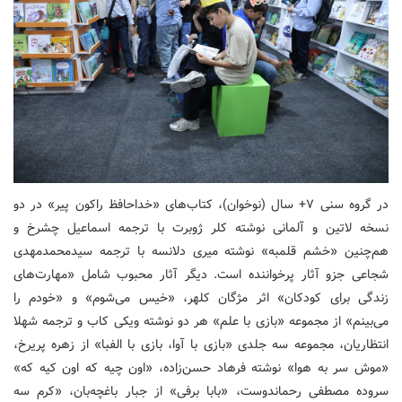
در گروه سنی ۷+ سال (نوخوان)، کتاب‌های «خداحافظ راکون پیر» در دو
نسخه لاتین و آلمانی نوشته کلر ژوبرت با ترجمه اسماعیل چشرخ و
هم‌چنین «خشم قلمبه» نوشته میری دلانسه با ترجمه سیدمحمدمهدی
شجاعی جزو آثار پرخواننده است. دیگر آثار محبوب شامل «مهارت‌های
زندگی برای کودکان» اثر مژگان کلهر، «خیس می‌شوم» و «خودم را
می‌بینم» از مجموعه «بازی با علم» هر دو نوشته ویکی کاب و ترجمه شهلا
انتظاریان، مجموعه سه جلدی «بازی با آوا، بازی با الفبا» از زهره پریرخ،
«موش سر به هوا» نوشته فرهاد حسن‌زاده، «اون چیه که اون کیه که»
سروده مصطفی رحماندوست، «بابا برفی» از جبار باغچه‌بان، «کرم سه