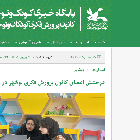
خانه
ادب و هنر
بین‌الملل
علمی و آموزشی
جشنواره
کد مطلب: 360663
تاریخ انتشار:
۱۷ شهریور ۱۴۰۴ - ۰۹:۲۴
استان‌ها
بوشهر
درخشش اعضای کانون پرورش فکری بوشهر در پ