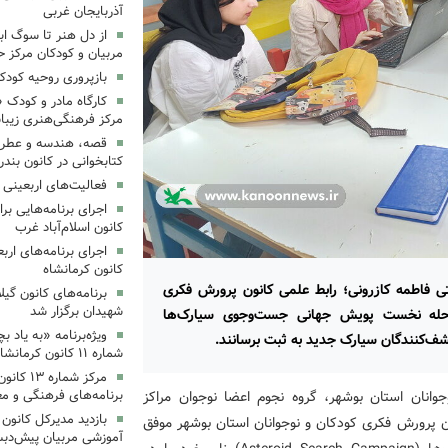
آذربایجان غربی
از دل هنر تا سوگ اب
مربیان و کودکان مرکز ح
بازپروری روحیه کود
کارگاه مادر و کودک 
مرکز فرهنگی‌هنری زیبا
قصه، هندسه و عطر پی
کتابخوانی در کانون بند
فعالیت‌های اربعینی د
کانون اسلام‌آباد غرب
کانون کرمانشاه
ی فاطمه کازرونی؛ رابط علمی کانون پرورش فکری
برنامه‌های کانون گی
شهیدان برگزار شد
رحله نخست پویش جهانی جست‌وجوی سیارک‌ها
ویژه‌برنامه «به یاد 
شماره ۱۱ کانون کرمانشاه برگزار شد
مرکز شمار
انان استان بوشهر، گروه نجوم اعضا نوجوان مراکز
برنامه‌های فرهنگی و مع
بازدید مدیرکل کانون 
ن پرورش فکری کودکان و نوجوانان استان بوشهر موفق
آموزشی مربیان پیش‌دبس