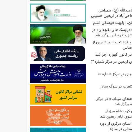
اعبدالله (ع)؛ همراهی
اجی‌آباد در اربعین حسینی
کان، اولویت فرهنگی قشم
«عروسک‌های بقچه‌ای» در
شهربندرعباس برگزار شد
تزا؛ تجربه ای شیرین از
رعباس
ر کانون گهواره اجرا شد
اجرای برنامه‌هایی برای اربعین در مرکز شماره ۳
اجرای برنامه‌های اربعینی در مرکز شماره ۱۰
لانغرب در سوگ سالار
بچه‌های میناب» در مرکز
ه ۱۳ کانون کرمانشاه میزبان
نوی ایام اربعین شد
استان مرکزی از دوره
تانی در ساوه