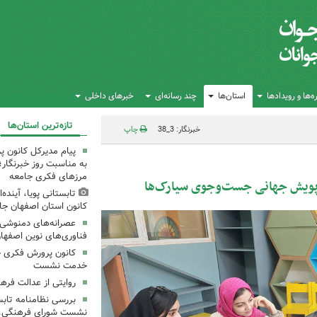
‌ها و رویدادها
استان‌ها
چند رسانه‌ای
خبرهای داخلی
تازه‌ترین استان‌ها
خبرنگار: 3_38
چاپ
پیام مدیرکل کانون 
به مناسبت روز خبرنگار؛
مرزهای فکری جامعه
ویش جهانی جست‌وجوی سیارک‌ها
تابستانی پویا، آینده
کانون استان اصفهان جا
عصرانه‌های دمنوشی د
فناوری‌های نوین اصفها
کانون پرورش فکری خ
خدمت نشست
روایتی از عدالت فره
بررسی نظامنامه تابس
نشست شورای فرهنگی، ه