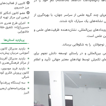
شدند در مرحله نخست پویش جهانی جست‌وجوی سیارک‌ها (Asteroid Search Campaign) نام خود را در
کلیپی از فعالیت‌ها
مرز خسروی
عضو کانون کنگاور کلی
ای چند گروه علمی از سراسر جهان، با بهره‌گیری از
اربعین این مرکز تهیه کر
 نشانه‌های یک سیارک تازه شدند.
اجرای طرح هنری «نش
حسین(ع)»؛ تلفیق خلاقی
دادهای بین‌المللی، نشان‌دهنده ظرفیت‌های علمی و
عاشورایی
وین علمی است.
پربازدید استان‌ها
نوجوانان را به شکوفایی برساند.
بازدید مدیرکل کانون 
 بین‌المللی و در راستای توسعه دانش نجوم برای
آموزشی مربیان پیش‌دبس
بازدید مدیرکل آفری
ای تکمیلی توسط نهادهای معتبر جهانی تأیید و اعلام
از مراکز فرهنگی‌هنری ا
بازدید فرید موسوی، 
کانون پرورش فکری کودکا
شرقی
سه ایستگاه پررفت‌وآ
ویژه‌برنامه‌های اربع
البرز