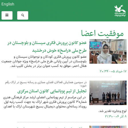
English
موفقیت اعضا
عضو کانون پرورش فکری سیستان و بلوچستان در
کل اخبار:19
طرح ملی «راسخ» خوش درخشید
عضو کانون پرورش فکری کودکان و نوجوانان سیستان و
بلوچستان در آیین پایانی طرح ملی «راسخ» ویژه جوانان جمعیت
هلال احمر، موفق به کسب عنوان برتر در بخش کلیپ شد.
۱۷ خرداد ۰۵ - ۲۰:۳۴
در سومین همایش فعالان فضای مجازی و رسانه بسیج در اراک رقم
خورد؛
تجلیل از تیم پویانمایی کانون استان مرکزی
در این مراسم از تیم پویانمایی اعضای ارشد مرکز فرهنگی هنری
شماره۳ کانون پرورش فکری شهر اراک به جهت کسب رتبه اول
رویداد رسانه‌ای محتوای دیجیتال بسیج شهرستان اراک با اهدای
لوح وجایزه تقدیر شد.
۸ آذر ۰۴ - ۲۱:۳۰