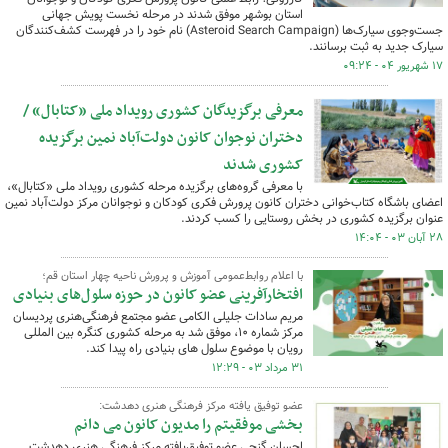
استان بوشهر موفق شدند در مرحله نخست پویش جهانی
جست‌وجوی سیارک‌ها (Asteroid Search Campaign) نام خود را در فهرست کشف‌کنندگان
سیارک جدید به ثبت برسانند.
۱۷ شهریور ۰۴ - ۰۹:۲۴
معرفی برگزیدگان کشوری رویداد ملی «کتابال» /
دختران نوجوان کانون دولت‌آباد نمین برگزیده
کشوری شدند
با معرفی گروه‌های برگزیده مرحله کشوری رویداد ملی «کتابال»،
اعضای باشگاه کتاب‌خوانی دختران کانون پرورش فکری کودکان و نوجوانان مرکز دولت‌آباد نمین
عنوان برگزیده کشوری در بخش روستایی را کسب کردند.
۲۸ آبان ۰۳ - ۱۴:۰۴
با اعلام روابط‌عمومی آموزش و پرورش ناحیه چهار استان قم؛
افتخارآفرینی عضو کانون در حوزه سلول‌های بنیادی
مریم سادات جلیلی الکامی عضو مجتمع فرهنگی‌هنری پردیسان
مرکز شماره ۱۰، موفق شد به مرحله کشوری کنگره بین المللی
رویان با موضوع سلول های بنیادی راه پیدا کند.
۳۱ مرداد ۰۳ - ۱۲:۲۹
عضو توفیق یافته مرکز فرهنگی هنری دهدشت:
بخشی موفقیتم را مدیون کانون می دانم
احسان گنجی عضو توفیق‌یافته مرکز فرهنگی هنری دهدشت