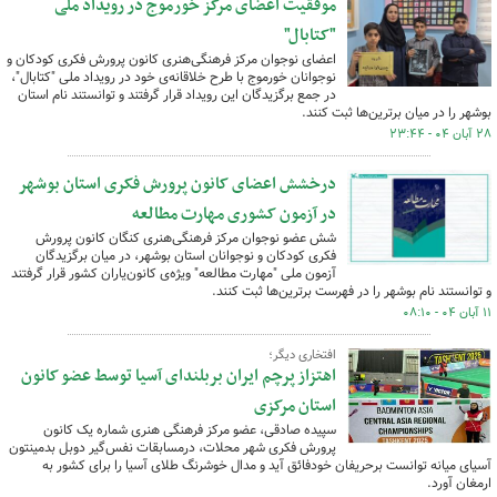
موفقیت اعضای مرکز خورموج در رویداد ملی
"کتابال"
اعضای نوجوان مرکز فرهنگی‌هنری کانون پرورش فکری کودکان و
نوجوانان خورموج با طرح خلاقانه‌ی خود در رویداد ملی "کتابال"،
در جمع برگزیدگان این رویداد قرار گرفتند و توانستند نام استان
بوشهر را در میان برترین‌ها ثبت کنند.
۲۸ آبان ۰۴ - ۲۳:۴۴
درخشش اعضای کانون پرورش فکری استان بوشهر
در آزمون کشوری مهارت مطالعه
شش عضو نوجوان مرکز فرهنگی‌هنری کنگان کانون پرورش
فکری کودکان و نوجوانان استان بوشهر، در میان برگزیدگان
آزمون ملی "مهارت مطالعه" ویژه‌ی کانون‌یاران کشور قرار گرفتند
و توانستند نام بوشهر را در فهرست برترین‌ها ثبت کنند.
۱۱ آبان ۰۴ - ۰۸:۱۰
افتخاری دیگر؛
اهتزاز پرچم ایران بربلندای آسیا توسط عضو کانون
استان مرکزی
سپیده صادقی، عضو مرکز فرهنگی هنری شماره یک کانون
پرورش فکری شهر محلات، درمسابقات نفس‌گیر دوبل بدمینتون
آسیای میانه توانست برحریفان خودفائق آید و مدال خوشرنگ طلای آسیا را برای کشور به
ارمغان آورد.