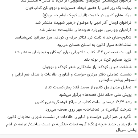
فراخوان بین‌المللی «رجزهای عاشورایی؛ از کربلا تا قدس» منتشر شد
روایت یک روز ادبی با حضور فرهاد حسن‌زاده و نوجوانان کتاب‌خوان
موکب‌های کانون در خدمت زائران کوچک امام حسین(ع)
فراخوان ارسال آثار ادبی با موضوع «رهبر شهید» منتشر شد
فراخوان چهارمین مهرواره «بچه‌های مقاومت» منتشر شد
«کلوچه‌های خدا» ثابت کرد تئاتر حرفه‌ای کودک، مرز جغرافیا نمی‌شناسد
تماشاخانه سیار کانون به استان همدان می‌رود
فهرست تخصصی ۱۴۴ کتاب عاشورایی برای کودکان و نوجوانان منتشر شد
«زیبا صدایم کن» در بوته نقد
شناخت دنیای کودک؛ راز ماندگاری شعر کودک و نوجوان
نشست تعاملی دفتر مرکزی حراست و فناوری اطلاعات با هدف هم‌افزایی و
انسجام بیشتر سازمانی
تجلیل مدیرعامل کانون از مجید قناد پیش‌کسوت تئاتر
پویش ملی «نقد نقل قصه‌ها» برگزار می‌شود
رشد ۱۲/۳ درصدی امانت کتاب در مراکز فرهنگی‌هنری کانون
«درخت گیلاس» در تماشاخانه مهر روی صحنه می‌رود
تأکید بر هم‌افزایی حراست و فناوری اطلاعات در نشست شورای معاونان کانون
بازی‌های جدید «بچه زرنگ؛ گروه نجات جنگل» در دست ساخت/ عرضه در ایام
پخش سریال