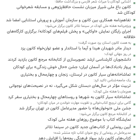
آشنایی کودکان با میراث شعر فارسی و بزرگداشت حافظ؛
کانون باغ ملی شیراز میزبان نشست حافظ‌پژوهی و مسابقه شعرخوانی
کودکان شد
تفاهم‌نامه همکاری بین کانون و سازمان آموزش و پرورش استثنایی امضا شد
ویژه‌برنامه‌ هفته ملی کودک در سینما تئاتر کانون برگزار می‌شود؛
اجرای رایگان نمایش «اوکاپی» و پخش فیلم‌های کودکانه/ برگزاری کارگاه‌های
خلاقانه
به همت کانون استان یزد صورت گرفت؛
دیدار مادر شهیدان هیدا و آیما با استاندار و عضو توان‌خواه کانون یزد
در روز جهانی کودک؛
دانشجویان کارشناسی ارشد تصویرسازی از کتابخانه مرجع کانون بازدید کردند
پرواز بادبادک‌ها در آسمان ایران؛ جشن «حال خوش زندگی» برای کودکان
تماشاخانه‌های سیار کانون در لرستان، زنجان و چهارمحال و بختیاری
یک جامعه‌شناس تاکید کرد:
تربیت مؤثر در سال‌های دبستان شکل می‌گیرد، نه در نصیحت‌های نوجوانی
هم‌زمان با هفته ملی کودک؛
تماشاخانه سیار کانون به شهرها و روستاهای چهارمحال و بختیاری سفر کرد
گامی برای ترویج کتاب‌خوانی و تقویت مهارت خواندن در میان کودکان؛
جشن ملی «نوخوان‌ها» با حضور مدیرعامل کانون در تهران برگزار شد
در کتابخانه مرجع کانون برگزار می‌شود؛
نمایشگاه کتاب با موضوع روزهای هفته ملی کودک
آیین رونمایی از کتاب‌های جدید کانون در سینما تئاتر
مدیرعامل در رونمایی از پنج عنوان کتاب تازه منتشر شده؛
کتاب‌های کانون باید سواد فرهنگی بچه‌ها را افزایش دهد