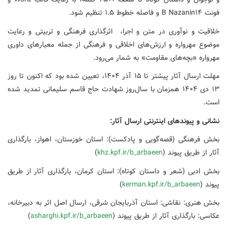
فونت B Nazanin۱۴ و فاصله خطوط ۱.۵ تنظیم شود.
خلاقیت و نوآوری در متن و اجرا، اثرگذاری فرهنگی و تربیتی و رعایت
موضوع مهرواره و ارزش‌های اخلاقی و فرهنگی از جمله معیارهای داوری
مهرواره «بچه‌های مقاومت» به شمار می‌رود.
مهلت ارسال آثار پیشتر تا ۱۵ آذر ۱۴۰۴، تعیین شده بود که اکنون تا روز
۱۳ دی ۱۴۰۴ همزمان با سال‌روز شهادت حاج قاسم سلیمانی تمدید شده
است.
نشانی و پیوندهای اینترنتی ارسال آثار
:
بخش فرهنگی (قصه‌گویی و پادکست): استان خوزستان، اهواز، بارگذاری
آثار از طریق پیوند (
khz.kpf.ir/b_arbaeen
)
بخش ادبی (شعر و داستان کوتاه): استان کرمان، بارگذاری آثار از طریق
پیوند (
kerman.kpf.ir/b_arbaeen
)
بخش هنری: نقاشی: استان آذربایجان شرقی، ارسال اصل اثر به دبیرخانه،
عکاسی: بارگذاری آثار از طریق پیوند (
asharghi.kpf.ir/b_arbaeen
)