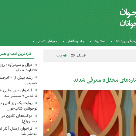
‌ها و رویدادها
استان‌ها
چند رسانه‌ای
خبرهای داخلی
تازه‌ترین ادب و هنر
خبرنگار: 20
چاپ
«زال و سیمرغ»؛ روای
«تفاوت» دارد
رشد بیش
تاره‌های محفل» معرفی شدند
حسینی
فراخوان بین‌المللی «
تا قدس» منتشر شد
روایت یک روز ادبی ب
نوجوانان کتاب‌خوان
موکب‌های کانون در 
حسین(ع)
فراخوان ارسال آثار 
منتشر شد