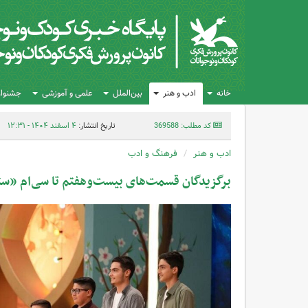
خانه
ادب و هنر
بین‌الملل
علمی و آموزشی
جشنواره
کد مطلب: 369588
تاریخ انتشار:
۴ اسفند ۱۴۰۴ - ۱۲:۳۱
ادب و هنر
فرهنگ و ادب
برگزیدگان قسمت‌های بیست‌وهفتم تا سی‌ام «س