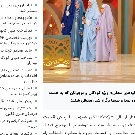
فراخوان چهارمین مه
منتشر شد
«کلوچه‌های خدا» ثاب
کودک، مرز جغرافیا نمی
تماشاخانه سیار کانو
کودکان و نوجوانان منت
«زیبا صدایم کن» در 
شناخت دنیای کودک؛ 
نوجوان
نشست تعاملی دفتر 
اطلاعات با هدف هم‌افزا
سازمانی
تجلیل مدیرعامل کانو
ه‌های محفل» ویژه کودکان و نوجوانان که به همت
پیش‌کسوت تئاتر
ن صدا و سیما برگزار شد، معرفی شدند.
پویش ملی «نقد نقل 
رشد ۱۲/۳ درصد
فرهنگی‌هنری کانون
، آثار ارسالی شرکت‌کنندگان هم‌زمان با پخش قسمت
«درخت گیلاس» در ت
ب حرف درست»، قسمت بیست‌وهشتم با موضوع «تقوا،
می‌رود
ست خداست» و قسمت سی‌ام با موضوع «انتخاب راه
تأکید بر هم‌افزایی ح