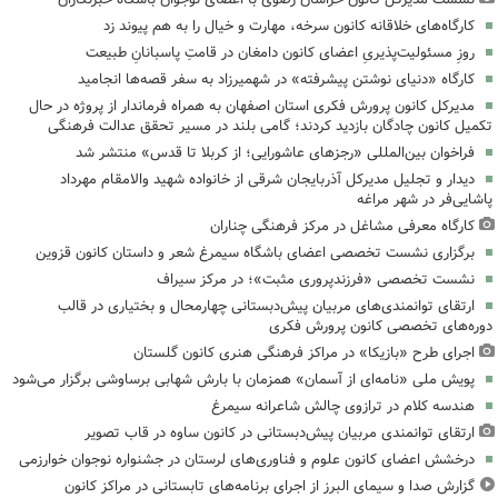
کارگاه‌های خلاقانه کانون سرخه، مهارت و خیال را به هم پیوند زد
روزِ مسئولیت‌پذیریِ اعضای کانون دامغان در قامتِ پاسبانانِ طبیعت
کارگاه «دنیای نوشتن پیشرفته» در شهمیرزاد به سفر قصه‌ها انجامید
مدیرکل کانون پرورش فکری استان اصفهان به همراه فرماندار از پروژه در حال
تکمیل کانون چادگان بازدید کردند؛ گامی بلند در مسیر تحقق عدالت فرهنگی
فراخوان بین‌المللی «رجزهای عاشورایی؛ از کربلا تا قدس» منتشر شد
دیدار و تجلیل مدیرکل آذربایجان شرقی از خانواده شهید والامقام مهرداد
پاشایی‌فر در شهر مراغه
کارگاه معرفی مشاغل در مرکز فرهنگی چناران
برگزاری نشست تخصصی اعضای باشگاه سیمرغ شعر و داستان کانون قزوین
نشست تخصصی «فرزندپروری مثبت»؛ در مرکز سیراف
ارتقای توانمندی‌های مربیان پیش‌دبستانی چهارمحال و بختیاری در قالب
دوره‌های تخصصی کانون پرورش فکری
اجرای طرح «بازیکا» در مراکز فرهنگی هنری کانون گلستان
پویش ملی «نامه‌ای از آسمان» همزمان با بارش شهابی برساوشی برگزار می‌شود
هندسه کلام در ترازوی چالش شاعرانه سیمرغ
ارتقای توانمندی مربیان پیش‌دبستانی در کانون ساوه در قاب تصویر
درخشش اعضای کانون علوم و فناوری‌های لرستان در جشنواره نوجوان خوارزمی
گزارش صدا و سیمای البرز از اجرای برنامه‌های تابستانی در مراکز کانون