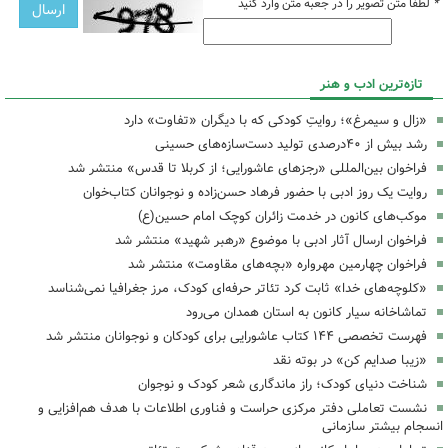
*
لطفا متن تصویر را در جعبه متن وارد کنید
تازه‌ترین ادب و هنر
«زال و سیمرغ»؛ روایتِ کودکی که با دیگران «تفاوت» دارد
رشد بیش از ۴۰درصدی تولید دست‌سازه‌های حسینی
فراخوان بین‌المللی «رجزهای عاشورایی؛ از کربلا تا قدس» منتشر شد
روایت یک روز ادبی با حضور فرهاد حسن‌زاده و نوجوانان کتاب‌خوان
موکب‌های کانون در خدمت زائران کوچک امام حسین(ع)
فراخوان ارسال آثار ادبی با موضوع «رهبر شهید» منتشر شد
فراخوان چهارمین مهرواره «بچه‌های مقاومت» منتشر شد
«کلوچه‌های خدا» ثابت کرد تئاتر حرفه‌ای کودک، مرز جغرافیا نمی‌شناسد
تماشاخانه سیار کانون به استان همدان می‌رود
فهرست تخصصی ۱۴۴ کتاب عاشورایی برای کودکان و نوجوانان منتشر شد
«زیبا صدایم کن» در بوته نقد
شناخت دنیای کودک؛ راز ماندگاری شعر کودک و نوجوان
نشست تعاملی دفتر مرکزی حراست و فناوری اطلاعات با هدف هم‌افزایی و
انسجام بیشتر سازمانی