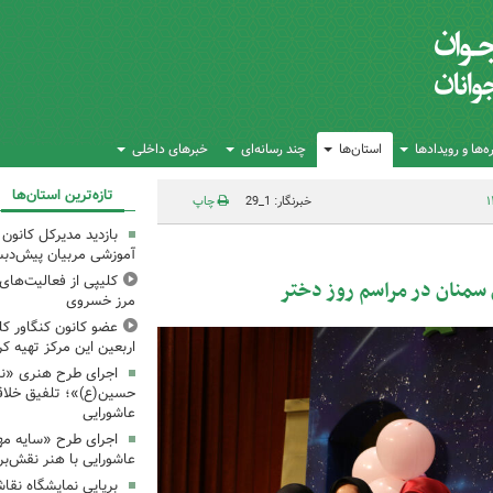
‌ها و رویدادها
استان‌ها
چند رسانه‌ای
خبرهای داخلی
تازه‌ترین استان‌ها
خبرنگار: 1_29
چاپ
بازدید مدیرکل کانون 
آموزشی مربیان پیش‌دبس
کلیپی از فعالیت‌ها
 سمنان در مراسم روز دختر
مرز خسروی
عضو کانون کنگاور کلی
اربعین این مرکز تهیه کر
اجرای طرح هنری «نش
حسین(ع)»؛ تلفیق خلاقی
عاشورایی
اجرای طرح «سایه مهر
عاشورایی با هنر نقش‌بر
برپایی نمایشگاه نقا