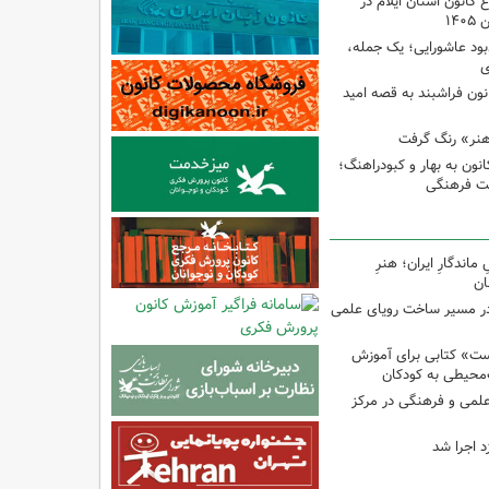
انون استان ایلام در
۱۴
ود عاشورایی؛ یک جمله،
ی
نون فراشبند به قصه امید
هنر» رنگ گرفت
ون به بهار و کبودراهنگ؛
ت فرهنگی
اندگارِ ایران؛ هنرِ
ان
در مسیر ساخت رویای علمی
ت» کتابی برای آموزش
محیطی به کودکان
 علمی و فرهنگی در مرکز
د اجرا شد