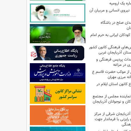
ره یک ارومیه
نیروی انسانی و مربیان آن
دان صلح در باشگاه
ان
ودکان ایرانی به حرم امام
نش‌های فرهنگی کانون کشور
ستان آذربایجان غربی
حداث پردیس فرهنگی و
 در مراغه
 از موکب حضرت قاسم ع
انه مرزی مهران
انون استان ایلام در
نماینده مجلس از مجتمع
ن و نوجوانان آذربایجان
آذربایجان شرقی از مرکز
رایزنی با فرماندار جهت
هنگی