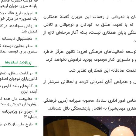
موکب حضرت قاسم ع ک
پایانه مرزی مهران اربعین ۰۵
اجرای طرح «قاب یادب
ن با قدردانی از زحمات این عزیزان گفت: همکاران
یک تصویر» در مرکز خو
 که با تعهد، عشق به کودکان و نوجوانان و تلاش
وقتی سجاده‌ها در کا
تبدیل شد
تگی پایان همکاری نیست، بلکه آغاز مرحله‌ای تازه از
«فستیوال تابستانه 
.
سفر معاون توسعه کان
سعه فعالیت‌های فرهنگی افزود: کانون هرگز خاطره
سفری برای توسعه عدال
و دلسوزی کنار مجموعه بودید فراموش نخواهد کرد.
پربازدید استان‌ها
 خدمت صادقانه این همکاران تقدیر شد.
بر قامتِ سفال، نقشِ م
کانون‌یاران نوجوان اصفه
 و همراهی آنان قدردانی کردند و لحظاتی سرشار از
گام‌های بلند فارس 
آینده ایران
«طبیعت مال همه اس
س امور اداری ستاد)، محبوبه علیزاده (مربی فرهنگی
روش‌های تربیتی زیست‌
نری مهدیشهر) به افتخار بازنشستگی نائل شده‌اند.
اجرای دو ویژه‌برنامه
شماره ۳
طرح ملی بازیکا در یز