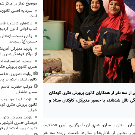
موضوع نماز در مرکز شما
سرمایه اصلی کانون، 
است
درناهای کاغذی؛ قاص
کتاب‌خوانی کانون کردیج
وقتی دست‌سازه‌های ک
حسین(ع) رسیدند
بازدید مدیرکل آفری
از مراکز فرهنگی‌هنری ا
امضای تفاهم‌نامه ا
هنری کانون پرورش فکری
روایت تصویری هفتم
کانون استان ایلام در پای
موکب حضرت قاسم ع ک
مسیر عاشقی
 از سه نفر از همکاران کانون پرورش فکری کودکان
بازدید فرید موسوی، 
ی نائل شده‌اند، با حضور مدیرکل، کارکنان ستاد و
کانون پرورش فکری کودکا
شرقی
بازدید مدیرکل کانون 
فرهنگی‌-هنری آذرشهر و 
ان استان سمنان، هم‌زمان با برگزاری آیین «دخترم،
تقویت زیرساخت‌های فر
رای تجلیل از تلاش‌ها و سال‌ها خدمت ارزنده سه نفر