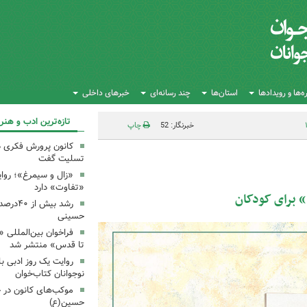
‌ها و رویدادها
استان‌ها
چند رسانه‌ای
خبرهای داخلی
تازه‌ترین ادب و هنر
خبرنگار: 52
چاپ
کانون پرورش فکری 
تسلیت گفت
«زال و سیمرغ»؛ روای
«تفاوت» دارد
» برای کودکان
رشد بیش
حسینی
فراخوان بین‌المللی «
تا قدس» منتشر شد
روایت یک روز ادبی ب
نوجوانان کتاب‌خوان
موکب‌های کانون در 
حسین(ع)