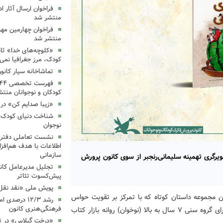
فراخوان ارسال آثار 
منتشر شد
فراخوان چهارمین مه
منتشر شد
«کلوچه‌های خدا» ثاب
کودک، مرز جغرافیا نمی
تماشاخانه سیار کانو
کودکان و نوجوانان منت
«زیبا صدایم کن» در 
شناخت دنیای کودک؛ 
نوجوان
نشست تعاملی دفتر 
اطلاعات با هدف هم‌افزا
سازمانی
رگری تهمینه سلیمانی‌رنجبر از سوی کانون پرورش
تجلیل مدیرعامل کانو
پیش‌کسوت تئاتر
پویش ملی «نقد نقل 
ین مجموعه داستان کوتاه که با تمرکز بر تقویت حواس
رشد ۱۲/۳ درصد
فرهنگی‌هنری کانون
کودکان، به‌ویژه حس شنوایی طراحی شده، با قطع رحلی و برای گروه سنی ۷ سال به بالا (نوخوان) روانه بازار کتاب
«درخت گیلاس» در ت