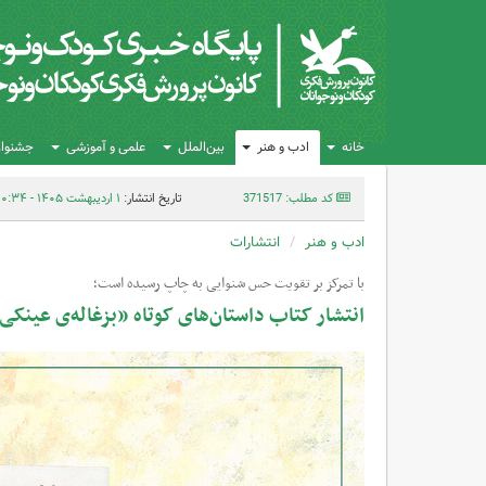
خانه
ادب و هنر
بین‌الملل
علمی و آموزشی
جشنواره
کد مطلب: 371517
تاریخ انتشار:
۱ اردیبهشت ۱۴۰۵ - ۱۰:۳۴
ادب و هنر
انتشارات
با تمرکز بر تقویت حس شنوایی به چاپ رسیده است؛
انتشار کتاب داستان‌های کوتاه «بزغاله‌ی عینکی