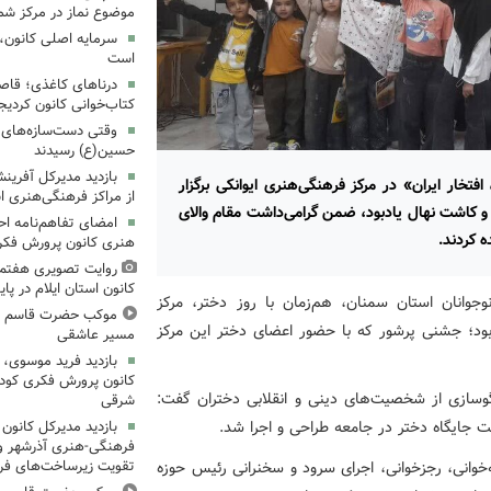
موضوع نماز در مرکز شما
سرمایه اصلی کانون، 
است
درناهای کاغذی؛ قاص
کتاب‌خوانی کانون کردیج
وقتی دست‌سازه‌های ک
حسین(ع) رسیدند
بازدید مدیرکل آفری
خار ایران» در مرکز فرهنگی‌هنری ایوانکی برگزار
از مراکز فرهنگی‌هنری ا
 و کاشت نهال یادبود، ضمن گرامی‌داشت مقام والای
امضای تفاهم‌نامه ا
ه کردند.
هنری کانون پرورش فکری
روایت تصویری هفتم
کانون استان ایلام در پای
وانان استان سمنان، هم‌زمان با روز دختر، مرکز
موکب حضرت قاسم ع ک
 بود؛ جشنی پرشور که با حضور اعضای دختر این مرکز
مسیر عاشقی
بازدید فرید موسوی، 
کانون پرورش فکری کودکا
الگوسازی از شخصیت‌های دینی و انقلابی دختران گفت:
شرقی
 جایگاه دختر در جامعه طراحی و اجرا شد.
بازدید مدیرکل کانون 
فرهنگی‌-هنری آذرشهر و 
خوانی، رجزخوانی، اجرای سرود و سخنرانی رئیس حوزه
تقویت زیرساخت‌های فر