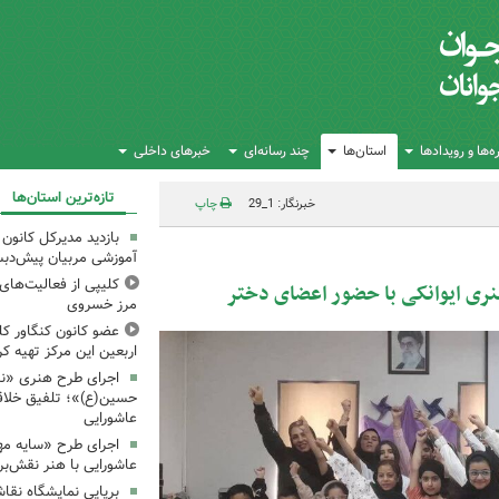
‌ها و رویدادها
استان‌ها
چند رسانه‌ای
خبرهای داخلی
تازه‌ترین استان‌ها
خبرنگار: 1_29
چاپ
بازدید مدیرکل کانون 
آموزشی مربیان پیش‌دبس
کلیپی از فعالیت‌ها
نری ایوانکی با حضور اعضای دختر
مرز خسروی
عضو کانون کنگاور کلی
اربعین این مرکز تهیه کر
اجرای طرح هنری «نش
حسین(ع)»؛ تلفیق خلاقی
عاشورایی
اجرای طرح «سایه مهر
عاشورایی با هنر نقش‌بر
برپایی نمایشگاه نقا