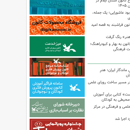
انون استان ایلام در
۱۴
ود عاشورایی؛ یک جمله،
ی
نون فراشبند به قصه امید
هنر» رنگ گرفت
ون به بهار و کبودراهنگ؛
ت فرهنگی
اندگارِ ایران؛ هنرِ
ان
در مسیر ساخت رویای علمی
ت» کتابی برای آموزش
محیطی به کودکان
 علمی و فرهنگی در مرکز
د اجرا شد