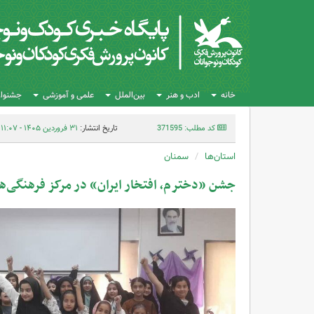
خانه
ادب و هنر
بین‌الملل
علمی و آموزشی
جشنواره
کد مطلب: 371595
تاریخ انتشار:
۳۱ فروردین ۱۴۰۵ - ۱۱:۰۷
استان‌ها
سمنان
جشن «دخترم، افتخار ایران» در مرکز فرهنگی‌ه