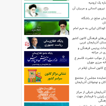
ره یک ارومیه
نیروی انسانی و مربیان آن
دان صلح در باشگاه
ان
ودکان ایرانی به حرم امام
نش‌های فرهنگی کانون کشور
ستان آذربایجان غربی
حداث پردیس فرهنگی و
 در مراغه
 از موکب حضرت قاسم ع
انه مرزی مهران
انون استان ایلام در
نماینده مجلس از مجتمع
ن و نوجوانان آذربایجان
آذربایجان شرقی از مرکز
رایزنی با فرماندار جهت
هنگی