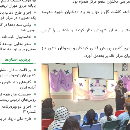
موکب حضرت قاسم ع ک
مراهی دختران عضو مرکز همراه بود.
پایانه مرزی مهران اربعین ۰۵
رنامه، کاشت گل و نهال به یاد «دختران شهید مدرسه
اجرای طرح «قاب یادب
یک تصویر» در مرکز خو
وقتی سجاده‌ها در کا
ختر را به آن شهیدان نثار کردند و یادشان را گرامی
تبدیل شد
«فستیوال تابستانه 
سفر معاون توسعه کان
ری کانون پرورش فکری کودکان و نوجوانان کشور نیز
سفری برای توسعه عدال
یان مرکز تقدیر به‌عمل آورد.
پربازدید استان‌ها
بر قامتِ سفال، نقشِ م
کانون‌یاران نوجوان اصفه
گام‌های بلند فارس 
آینده ایران
«طبیعت مال همه اس
روش‌های تربیتی زیست‌
اجرای دو ویژه‌برنامه
شماره ۳
طرح ملی بازیکا در یز