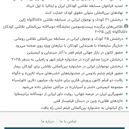
تمدید فراخوان مسابقه نقاشی کودکان ایران و ایتالیا تا اول خرداد
نهادهای بین‌المللی متولی حقوق کودک‌ حمایت کنند
درخشش ۲۱ کودک و نوجوان ایرانی در مسابقه نقاشی «کاناگاوا» ژاپن
نقاشی‌های برگزیده بیست‌وسومین نمایشگاه دوسالانه بین‌المللی نقاشی کودکان
«کاناگاوا» ژاپن ۲۰۲۵
درخشش ۲۵ کودک و نوجوان ایرانی در مسابقه بین‌المللی نقاشی رومانی
«بازیگر سایه‌ها» با هنرنمایی کودکان با نیازهای ویژه روی صحنه می‌رود
حضور کانون در بازار جهانی فیلم فجر با آثار سینمایی و انیمیشن
درخشش «زیبا صدایم کن» در جشنواره فیلم شهر و راه‌یابی به بسفر ۲۰۲۵
درخشش نوجوانان ایرانی در جشنواره بین‌المللی نقاشی برای کودکان بیمار
حضور فیلم چشم بادومی در جشنواره‌های «شب‌های سیاه تالین» و «گوا»
رقابت دو فیلم کانون پرورش فکری برای جایزه یک میلیون دلاری «اوراسیا»
مجموعه انیمیشن «شتر و آسیابان» در مراکش نمایش داده می‌شود
تصویرگری ایران در عرصه جهانی؛ روایت داور ایرانی از دوسالانه براتیسلاوا
«اژدهای طلایی» چین در دستان فیلم‌ساز قمی
باغ کیانوش به جشنواره بین‌المللی فیلم لندن راه یافت
تماس با ما
درباره ما