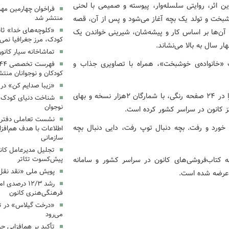
ین اثر، روایتی سلسله‌وار، پیوسته و صمیمی با لحنی
فراخوان چهارمین مه
بخت و تولد یک بچه آغاز می‌شود و پس از آن، قصه
منتشر شد
«کلوچه‌های خدا» ثاب
 آن‌ها بر اساس کار و پیشه‌شان، شیرینی خواندن یک
کودک، مرز جغرافیا نمی
ر سال به بالا می‌نشاند.
تماشاخانه سیار کانو
 «خانواده‌ی خوشبخت»، همراه با تصاویری جذاب و
کودکان و نوجوانان منت
«زیبا صدایم کن» در 
کانون پرورش فکری کودکان و نوجوانان به‌تازگی این کتاب را در ٢۴ صفحه رنگی، با شمارگان ۲هزار نسخه و بهای
شناخت دنیای کودک؛ 
نوجوان
نشست تعاملی دفتر 
خورد و رفت. بچه دنبال توپ رفت، دایی دنبال بچه
اطلاعات با هدف هم‌افزا
سازمانی
تجلیل مدیرعامل کانو
ه کتاب‌فروشی‌های کانون در سراسر کشور و سامانه
پیش‌کسوت تئاتر
پویش ملی «نقد نقل 
رضه شده است.
رشد ۱۲/۳ درصد
فرهنگی‌هنری کانون
«درخت گیلاس» در ت
می‌رود
تأکید بر هم‌افزایی ح