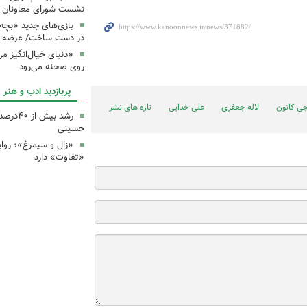
نشست شورای معاونان ک
بازی‌های جدید «بچه
در دست ساخت/ عرضه د
«دنیای خیال‌انگیز م
روی صحنه می‌رود
پربازدید ادب و هنر
ی کانون
لاله جعفری
علی خدایی
تازه های نشر
رشد بیش
حسینی
«زال و سیمرغ»؛ روای
«تفاوت» دارد