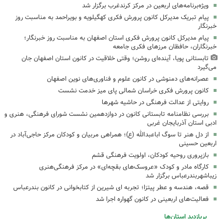
ویژه‌برنامه‌های اربعین در مرکز کرندغرب برگزار شد
پیام تبریک مدیرکل کانون پرورش فکری کهگیلویه و بویراحمد به مناسبت روز
خبرنگار
پیام مدیرکل کانون پرورش فکری استان اصفهان به مناسبت روز خبرنگار؛
خبرنگاران، حافظان مرزهای فکری جامعه
تابستانی پویا، آینده‌ای روشن؛ وقتی خلاقیت در کانون استان اصفهان جان
می‌گیرد
عصرانه‌های دمنوشی در کانون علوم و فناوری‌های نوین اصفهان
کانون پرورش فکری خراسان شمالی پای میز خدمت نشست
روایتی از عدالت فرهنگی در حاشیه شهرها
بررسی نظامنامه تابستانی کانون در دوازدهمین نشست شورای فرهنگی، هنری و
ادبی استان آذربایجان غربی
از دل هنر تا سوگ اباعبدالله (ع)؛ همراهی مربیان و کودکان مرکز حاجی‌آباد در
اربعین حسینی
بازپروری روحیه کودکان، اولویت فرهنگی قشم
کارگاه مادر و کودک «عروسک‌های بقچه‌ای» در مرکز فرهنگی‌هنری
زیباشهربندرعباس برگزار شد
قصه، هندسه و عطر پیتزا؛ تجربه ای شیرین از کتابخوانی در کانون بندرعباس
فعالیت‌های اربعینی در کانون گهواره اجرا شد
پربازدید استان‌ها