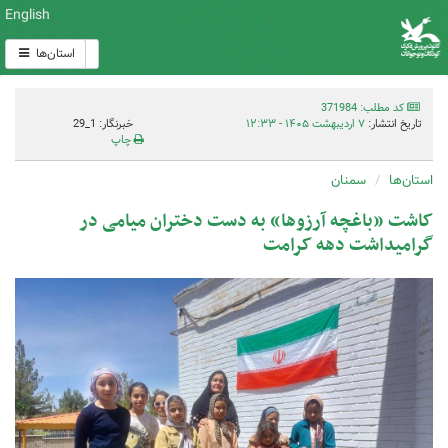
English
استان‌ها
کد مطلب: 371984
تاریخ انتشار:
۷ اردیبهشت ۱۴۰۵ - ۱۲:۳۳
خبرنگار: 1_29
چاپ
استان‌ها
سمنان
کاشت «باغچه آرزوها» به دست دختران میامی در
گرامیداشت دهه کرامت