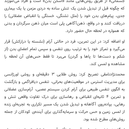
جسمانی» از طریق روش‌هایی مانند «اسکن بدن» است و افراد می‌آموزند
که چگونه قبل از تبدیل شدن یک تنش ساده به دردی مزمن یا یک بیماری
جدی، پیام‌های بدن خود را (مثل تشنگی، خستگی یا انقباض عضلانی) را
دریافت کنند و در واقع، ذهن‌آگاهی پلی است میان ذهن سرگردان و بدنی
که همواره در لحظه حال حضور دارد.
او اضافه کرد: در این تمرین، فرد در حالتی آرام (نشسته یا درازکش) قرار
می‌گیرد و تمرکز خود را به ترتیب روی تنفس و سپس تمام اعضای بدن (از
شکم و دست‌ها تا پاها و گردن) می‌برد تا فقط حس‌های آن لحظه را
مشاهده و لمس کند.
محمدنژادنامقی تصریح کرد: روش طلایی ۳ دقیقه‌ای و روشی اورژانسی
برای مدیریت استرس در موقعیت‌های بحرانی، تنفس دیافراگمی و بازگشت
به الگوی تنفس طبیعی برای آرام کردن سیستم عصبی، آرام‌سازی عضلانی
و تمرین ۴ ثانیه‌ای انقباض و رهاسازی برای درک تفاوت واقعی تنش و
رهایی، یپاده‌روی آگاهانه و تبدیل شدن یک مسیر تکراری به تجربه‌ای زنده
از لمس زمین و حس حرکت و سرمایه‌گذاری برای آینده‌ی کودکان از جمله
روش‌های مطرح شده بود.