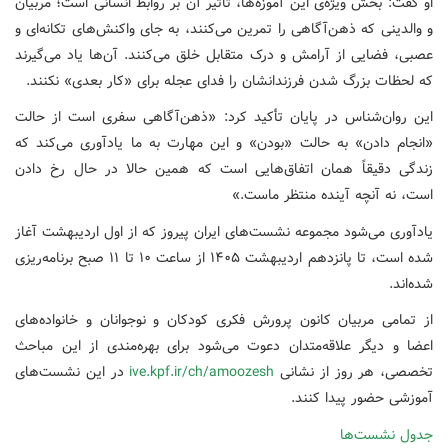
او گفت: بخش ویژه‌ی این آموزه‌ها، تأثیر آن بر روابط انسانی است؛ مربیان
و والدینی که ذهن‌آگاهی را تمرین می‌کنند، به جای واکنش‌های تکانه‌ای و
عصبی، فضایی از آرامش و درک متقابل خلق می‌کنند. آن‌ها یاد می‌گیرند
که لحظات بزرگ شدن فرزندانشان را فدای عجله برای «کار بعدی» نکنند.
این روان‌شناس در پایان تأکید کرد: «ذهن‌آگاهی سفری است از حالت
«انجام دادن» به حالت «بودن» و این مهارت به ما یادآوری می‌کند که
زندگی دقیقاً همان اتفاق‌هایی است که همین حالا در حال رخ دادن
است، نه آنچه آینده منتظر ماست.»
یادآوری می‌شود مجموعه نشست‌های ایران پیروز که از اول اردیبهشت آغاز
شده است، تا پانزدهم اردیبهشت ۱۴۰۵ از ساعت ۱۰ تا ۱۱ صبح برنامه‌ریزی
شده‌اند.
از تمامی مربیان کانون پرورش فکری کودکان و نوجوانان و خانواده‌های
اعضا و دیگر علاقه‌متدان دعوت می‌شود برای بهره‌مندی از این مباحث
تخصصی، هر روز از نشانی
ive.kpf.ir/ch/amoozesh
در این نشست‌های
آموزشی حضور پیدا کنند.
جدول نشست‌ها