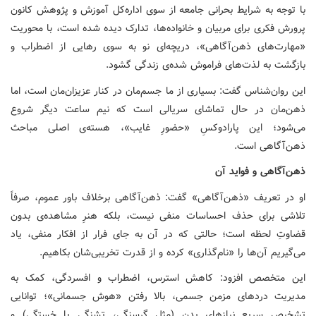
با توجه به شرایط بحرانی جامعه از سوی اداره‌کل آموزش و پژوهش کانون
پرورش فکری برای مربیان و خانواده‌ها، تدارک دیده شده است، با محوریت
«مهارت‌های ذهن‌آگاهی»، دریچه‌ای نو به سوی رهایی از اضطراب و
بازگشت به لذت‌های فراموش ‌شده‌ی زندگی گشود.
این روان‌شناس گفت: بسیاری از ما جسم‌مان در کنار عزیزان‌مان است، اما
ذهن‌مان در حال تماشای سریالی است که نیم ساعت دیگر شروع
می‌شود؛ این پارادوکسِ «حضورِ غایب»، هسته‌ی اصلی مباحث
ذهن‌آگاهی است.
ذهن‌آگاهی و فواید آن
او در تعریف «ذهن‌آگاهی» گفت: ذهن‌آگاهی برخلاف باور عموم، صرفاً
تلاشی برای حذف احساسات منفی نیست، بلکه هنرِ مشاهده‌ی بدون
قضاوتِ لحظه است؛ حالتی که در آن به جای فرار از افکار منفی، یاد
می‌گیریم آن‌ها را «نام‌گذاری» کرده و از قدرت تخریبی‌شان بکاهیم.
این متخصص افزود: کاهش استرس، اضطراب و افسردگی، کمک به
مدیریت دردهای مزمن جسمی، بالا رفتن «هوش جسمانی»؛ توانایی
تشخیص سریع نیازهای بدن (مثل گرسنگی، تشنگی یا خستگی) و