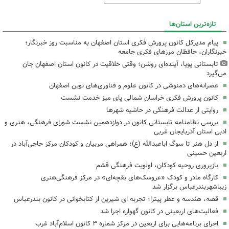
تازه‌ترین استان‌ها
پیام مدیرکل کانون پرورش فکری استان اصفهان به مناسبت روز خبرنگار؛
خبرنگاران، حافظان مرزهای فکری جامعه
تابستانی پویا، آینده‌ای روشن؛ وقتی خلاقیت در کانون استان اصفهان جان
می‌گیرد
عصرانه‌های دمنوشی در کانون علوم و فناوری‌های نوین اصفهان
کانون پرورش فکری خراسان شمالی پای میز خدمت نشست
روایتی از عدالت فرهنگی در حاشیه شهرها
بررسی نظامنامه تابستانی کانون در دوازدهمین نشست شورای فرهنگی، هنری و
ادبی استان آذربایجان غربی
از دل هنر تا سوگ اباعبدالله (ع)؛ همراهی مربیان و کودکان مرکز حاجی‌آباد در
اربعین حسینی
بازپروری روحیه کودکان، اولویت فرهنگی قشم
کارگاه مادر و کودک «عروسک‌های بقچه‌ای» در مرکز فرهنگی‌هنری
زیباشهربندرعباس برگزار شد
قصه، هندسه و عطر پیتزا؛ تجربه ای شیرین از کتابخوانی در کانون بندرعباس
فعالیت‌های اربعینی در کانون گهواره اجرا شد
اجرای برنامه‌هایی برای اربعین در مرکز شماره ۳ کانون اسلام‌آباد غرب