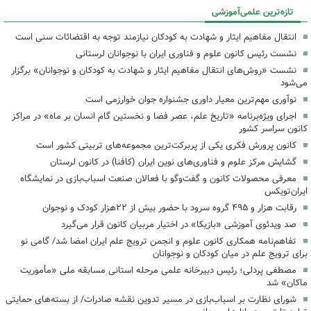
تازه‌ترین علمی‌آموزشی
انتقال مفاهیم ایثار و شهادت به کودکان نیازمند توجه به اقتضائات سنی است
نشست رئیس کانون علوم و فناوری ایران با نوجوانان لرستانی
نشست «روش‌های انتقال مفاهیم ایثار و شهادت به کودکان و نوجوانان» برگزار
می‌شود
نوآوری مهم‌ترین معیار داوری جشنواره جوان خوارزمی است
اجرای ویژه‌برنامه «تاریخ علم، عصر فضا و نخستین گام انسان بر ماه» در مراکز
کانون سراسر کشور
کانون پرورش فکری یکی از پربرکت‌ترین مجموعه‌های تربیتی کشور است
گشایش مرکز علوم و فناوری‌های نوین ایران (کافنا) در کانون لرستان
معرفی محصولات کانون و گفت‌وگو با فعالان صنعت اسباب‌بازی در نمایشگاه
ایران‌تویکس
رقابت هزار و ۴۹۵ گروه سرود با حضور بیش از ۲۲هزار کودک و نوجوان
‌صد ویدئوی آموزشی «بازیکا» در اختیار مربیان کانون قرار می‌گیرد
تفاهم‌نامه همکاری کانون علوم و انجمن ترویج علم ایران امضا شد/ گامی نو
برای ترویج علم در میان کودکان و نوجوانان
مصطفی پردلی؛ رئیس دبیرخانه علمی مرحله استانی مسابقه ملی «مأموریت
ماکان» شد
شورای نظارت بر اسباب‌بازی در مسیر تدوین نقشه صادرات/ از بسته‌های حمایتی