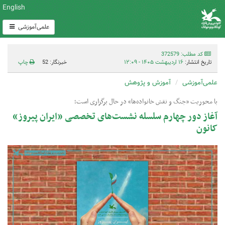
English
علمی‌آموزشی
کد مطلب: 372579
تاریخ انتشار:
۱۶ اردیبهشت ۱۴۰۵ - ۱۲:۰۹
خبرنگار: 52
چاپ
علمی‌آموزشی
آموزش و پژوهش
با محوریت «جنگ و نقش خانواده‌ها» در حال برگزاری است؛
آغاز دور چهارم سلسله نشست‌های تخصصی «ایران پیروز»
کانون