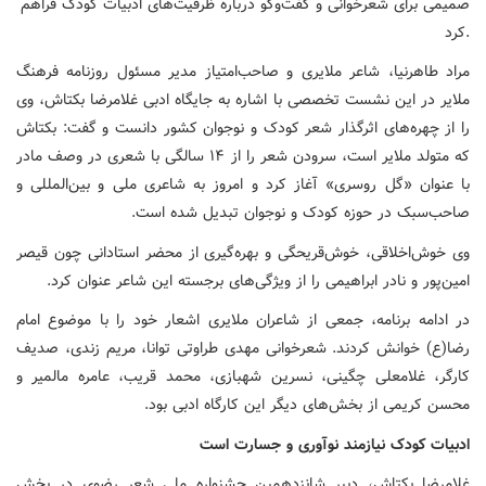
صمیمی برای شعرخوانی و گفت‌وگو درباره ظرفیت‌های ادبیات کودک فراهم
کرد.
مراد طاهرنیا، شاعر ملایری و صاحب‌امتیاز مدیر مسئول روزنامه فرهنگ
ملایر در این نشست تخصصی با اشاره به جایگاه ادبی غلامرضا بکتاش، وی
را از چهره‌های اثرگذار شعر کودک و نوجوان کشور دانست و گفت: بکتاش
که متولد ملایر است، سرودن شعر را از ۱۴ سالگی با شعری در وصف مادر
با عنوان «گل روسری» آغاز کرد و امروز به شاعری ملی و بین‌المللی و
صاحب‌سبک در حوزه کودک و نوجوان تبدیل شده است.
وی خوش‌اخلاقی، خوش‌قریحگی و بهره‌گیری از محضر استادانی چون قیصر
امین‌پور و نادر ابراهیمی را از ویژگی‌های برجسته این شاعر عنوان کرد.
در ادامه برنامه، جمعی از شاعران ملایری اشعار خود را با موضوع امام
رضا(ع) خوانش کردند. شعرخوانی مهدی طراوتی توانا، مریم زندی، صدیف
کارگر، غلامعلی چگینی، نسرین شهبازی، محمد قریب، عامره مالمیر و
محسن کریمی از بخش‌های دیگر این کارگاه ادبی بود.
ادبیات کودک نیازمند نوآوری و جسارت است
غلامرضا بکتاش، دبیر شانزدهمین جشنواره ملی شعر رضوی در بخش