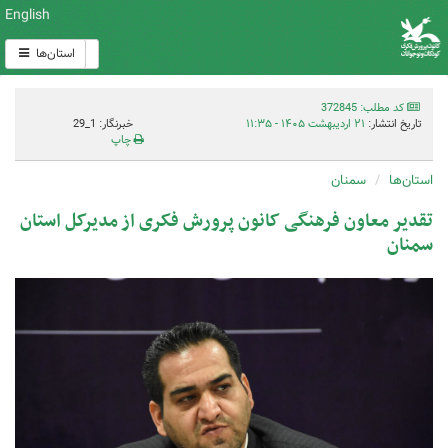
English
استان‌ها
کد مطلب: 372845
تاریخ انتشار:
۲۱ اردیبهشت ۱۴۰۵ - ۱۱:۳۵
خبرنگار: 1_29
چاپ
استان‌ها
سمنان
تقدیر معاون فرهنگی کانون پرورش فکری از مدیرکل استان
سمنان