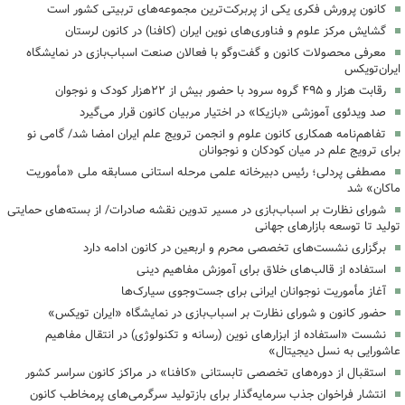
کانون پرورش فکری یکی از پربرکت‌ترین مجموعه‌های تربیتی کشور است
گشایش مرکز علوم و فناوری‌های نوین ایران (کافنا) در کانون لرستان
معرفی محصولات کانون و گفت‌وگو با فعالان صنعت اسباب‌بازی در نمایشگاه
ایران‌تویکس
رقابت هزار و ۴۹۵ گروه سرود با حضور بیش از ۲۲هزار کودک و نوجوان
‌صد ویدئوی آموزشی «بازیکا» در اختیار مربیان کانون قرار می‌گیرد
تفاهم‌نامه همکاری کانون علوم و انجمن ترویج علم ایران امضا شد/ گامی نو
برای ترویج علم در میان کودکان و نوجوانان
مصطفی پردلی؛ رئیس دبیرخانه علمی مرحله استانی مسابقه ملی «مأموریت
ماکان» شد
شورای نظارت بر اسباب‌بازی در مسیر تدوین نقشه صادرات/ از بسته‌های حمایتی
تولید تا توسعه بازارهای جهانی
برگزاری نشست‌های تخصصی محرم و اربعین در کانون ادامه دارد
استفاده از قالب‌های خلاق برای آموزش مفاهیم دینی
آغاز مأموریت نوجوانان ایرانی برای جست‌وجوی سیارک‌ها
حضور کانون و شورای نظارت بر اسباب‌بازی در نمایشگاه «ایران تویکس»
نشست «استفاده از ابزارهای نوین (رسانه و تکنولوژی) در انتقال مفاهیم
عاشورایی به نسل دیجیتال»
استقبال از دوره‌های تخصصی تابستانی «کافنا» در مراکز کانون سراسر کشور
انتشار فراخوان جذب سرمایه‌گذار برای بازتولید سرگرمی‌های پرمخاطب کانون