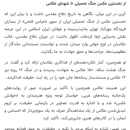
از نخستین عکس جنگ تحمیلی تا شهدای عکاس
آبزن در این میان، نگاهی به تاریخ دفاع مقدس داشت و با بیان این‌ که
نخستین عکس از جنگ تحمیلی ایران از سوی «عباس فتحی» از بمباران
فرودگاه مهرآباد تهران به‌ثبت‌رسیده و جوانان ایران اسلامی در این عرصه
نقش به‌سزایی ایفا کرده‌اند، اظهار داشت: در دوران دفاع مقدس، غالب
عکاسان در اوج جوانی وارد میدان شدند و توانستند مستنداتی ماندگار از
مظلومیت‌ها، جراحت‌ها و عمق حوادث به جا بگذارند.
او هم‌چنین، آمار تکان‌دهنده‌ای از فداکاری عکاسان ارائه کرد و گفت: در
جنگ هشت ساله، ۱۵۰ عکاس به شهادت رسیدند و در جنگ ۱۲ روزه نیز
۱۲ عکاس و مستندساز رسانه‌ها جان خود را در راه ثبت حقیقت فداکردند.
این هنرمند عکاس هم‌چنین با تأکید بر ضرورت عبور از روایت‌های
یک‌جانبه رسانه‌های غربی، خواستار توجه ویژه هنرمندان به «خوانش
عکس» شد و با اشاره به قدرت تصاویر در بازنمایی حقیقت، بر لزوم
تبدیل‌شدن عکاس از یک مشاهده‌گر صرف به یک سوژه‌پرداز که احساس و
ایمان را در کادرهای هنری جاری‌می‌کند، تأکید کرد.
وی ضمن اشاره به اینکه مردم با تکیه بر حقیقت، به عمق فجایع موجود