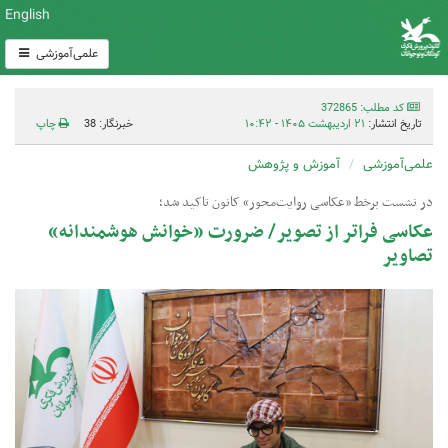
English
علمی‌آموزشی
کد مطلب: 372865
تاریخ انتشار:
۲۱ اردیبهشت ۱۴۰۵ - ۱۰:۴۲
خبرنگار: 38
چاپ
علمی‌آموزشی
آموزش و پژوهش
در نشست برخط «عکاسی روایت‌محور» کانون تاکید شد؛
عکاسی فراتر از تصویر/ ضرورت «خوانش هوشمندانه»
تصاویر