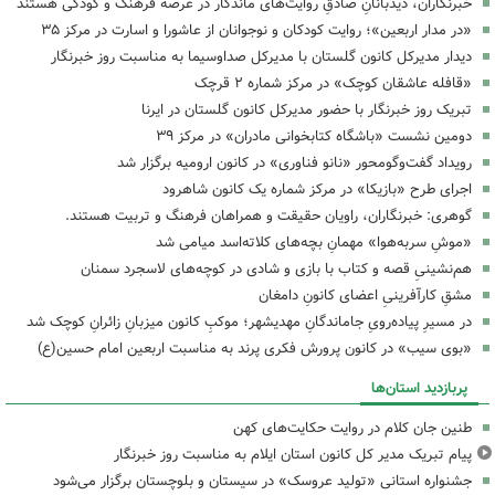
خبرنگاران، دیدبانانِ صادقِ روایت‌های ماندگار در عرصه فرهنگ و کودکی هستند
«در مدار اربعین»؛ روایت کودکان و نوجوانان از عاشورا و اسارت در مرکز ۳۵
دیدار مدیرکل کانون گلستان با مدیرکل صداوسیما به مناسبت روز خبرنگار
«قافله عاشقان کوچک» در مرکز شماره ۲ قرچک
تبریک روز خبرنگار با حضور مدیرکل کانون گلستان در ایرنا
دومین نشست «باشگاه کتابخوانی مادران» در مرکز ۳۹
رویداد گفت‌وگومحور «نانو فناوری» در کانون ارومیه برگزار شد
اجرای طرح «بازیکا» در مرکز شماره یک کانون شاهرود
گوهری: خبرنگاران، راویان حقیقت و همراهان فرهنگ و تربیت هستند.
«موشِ سربه‌هوا» مهمانِ بچه‌های کلاته‌اسد میامی شد
هم‌نشینیِ قصه و کتاب با بازی و شادی در کوچه‌های لاسجرد سمنان
مشقِ کارآفرینیِ اعضای کانونِ دامغان
در مسیرِ پیاده‌رویِ جاماندگانِ مهدیشهر؛ موکبِ کانون میزبانِ زائرانِ کوچک شد
«بوی سیب» در کانون پرورش فکری پرند به مناسبت اربعین امام حسین(ع)
پربازدید استان‌ها
طنین جان کلام در روایت حکایت‌های کهن
پیام تبریک مدیر کل کانون استان ایلام به مناسبت روز خبرنگار
جشنواره استانی «تولید عروسک» در سیستان و بلوچستان برگزار می‌شود