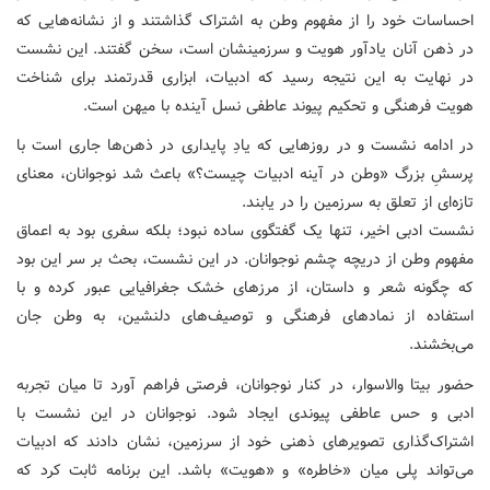
احساسات خود را از مفهوم وطن به اشتراک گذاشتند و از نشانه‌هایی که
در ذهن آنان یادآور هویت و سرزمینشان است، سخن گفتند. این نشست
در نهایت به این نتیجه رسید که ادبیات، ابزاری قدرتمند برای شناخت
هویت فرهنگی و تحکیم پیوند عاطفی نسل آینده با میهن است.
در ادامه نشست و در روزهایی که یادِ پایداری در ذهن‌ها جاری است با
پرسشِ بزرگ «وطن در آینه ادبیات چیست؟» باعث شد نوجوانان، معنای
تازه‌ای از تعلق به سرزمین را در یابند.
نشست ادبی اخیر، تنها یک گفتگوی ساده نبود؛ بلکه سفری بود به اعماق
مفهوم وطن از دریچه چشم نوجوانان. در این نشست، بحث بر سر این بود
که چگونه شعر و داستان، از مرزهای خشک جغرافیایی عبور کرده و با
استفاده از نمادهای فرهنگی و توصیف‌های دلنشین، به وطن جان
می‌بخشند.
حضور بیتا والاسوار، در کنار نوجوانان، فرصتی فراهم آورد تا میان تجربه
ادبی و حس عاطفی پیوندی ایجاد شود. نوجوانان در این نشست با
اشتراک‌گذاری تصویرهای ذهنی خود از سرزمین، نشان دادند که ادبیات
می‌تواند پلی میان «خاطره» و «هویت» باشد. این برنامه ثابت کرد که