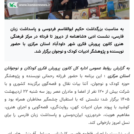
به مناسبت بزرگداشت حکیم ابوالقاسم فردوسی و پاسداشت زبان
فارسی، نشست ادبی «شاهنامه از دیروز تا فردا» در مرکز فرهنگی
هنری کانون پرورش فکری شهر داودآباد استان مرکزی با حضور
نویسنده و پژوهشگر ادبیات کودک و نوجوان برگزار شد.
به گزارش روابط عمومی اداره کل کانون پرورش فکری کودکان و نوجوانان
استان مرکزی
؛ این برنامه با حضور فرزانه رحمانی نویسنده و پژوهشگر
حوزه کودک و نوجوان، آتنا بیات نقال و قصه‌گوی برگزیده کشوری و با
شرکت بیش از ۱۲۰ نفر از اعضا و مادران عصر روز سه شنبه ۲۲ اردیبهشت
۱۴۰۵ برگزار شد؛ نشستی که با استقبال چشمگیر مخاطبان همراه بود و
کوشید با پیوند میان ادبیات کهن، روایت‌گری، قصه‌گویی و اجرای هنری،
مفاهیم هویت، خردورزی، ایران‌دوستی و پاسداشت زبان فارسی را برای
نسل امروز بازخوانی کند.
این نشست با اجرای فاطمه ظهیری کارشناس مسئول آفرینش های ادبی