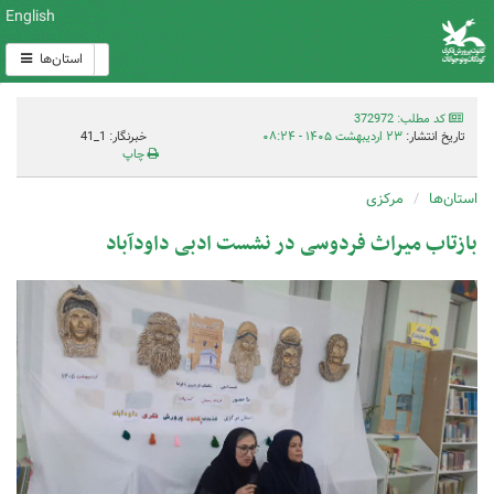
English
استان‌ها
کد مطلب: 372972
تاریخ انتشار:
۲۳ اردیبهشت ۱۴۰۵ - ۰۸:۲۴
خبرنگار: 1_41
چاپ
استان‌ها
مرکزی
بازتاب میراث فردوسی در نشست ادبی داودآباد